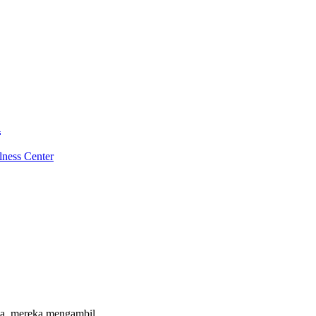
a
ness Center
dua, mereka mengambil