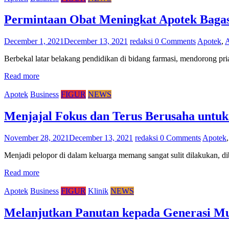
Permintaan Obat Meningkat Apotek Baga
December 1, 2021
December 13, 2021
redaksi
0 Comments
Apotek
,
A
Berbekal latar belakang pendidikan di bidang farmasi, mendorong pri
Read more
Apotek
Business
FIGUR
NEWS
Menjajal Fokus dan Terus Berusaha untuk
November 28, 2021
December 13, 2021
redaksi
0 Comments
Apotek
Menjadi pelopor di dalam keluarga memang sangat sulit dilakukan, 
Read more
Apotek
Business
FIGUR
Klinik
NEWS
Melanjutkan Panutan kepada Generasi Mu