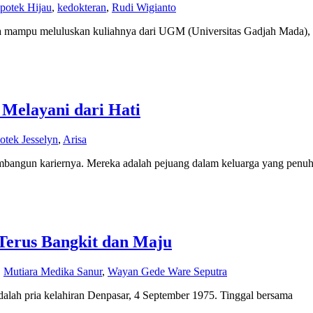
potek Hijau
,
kedokteran
,
Rudi Wigianto
nya mampu meluluskan kuliahnya dari UGM (Universitas Gadjah Mada),
 Melayani dari Hati
otek Jesselyn
,
Arisa
embangun kariernya. Mereka adalah pejuang dalam keluarga yang penuh
Terus Bangkit dan Maju
,
Mutiara Medika Sanur
,
Wayan Gede Ware Seputra
alah pria kelahiran Denpasar, 4 September 1975. Tinggal bersama