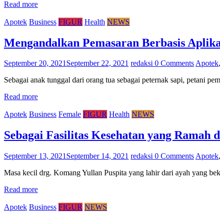
Read more
Apotek
Business
FIGUR
Health
NEWS
Mengandalkan Pemasaran Berbasis Aplika
September 20, 2021
September 22, 2021
redaksi
0 Comments
Apotek
Sebagai anak tunggal dari orang tua sebagai peternak sapi, petani pem
Read more
Apotek
Business
Female
FIGUR
Health
NEWS
Sebagai Fasilitas Kesehatan yang Ramah 
September 13, 2021
September 14, 2021
redaksi
0 Comments
Apotek
Masa kecil drg. Komang Yullan Puspita yang lahir dari ayah yang be
Read more
Apotek
Business
FIGUR
NEWS