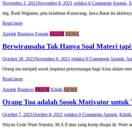
November 2, 2021
November 8, 2021
redaksi
0 Comments
Apotek
,
A
drg. Rudi Wigianto, pria kelahiran Karawang, Jawa Barat ini akhir
Read more
Apotek
Business
Female
FIGUR
NEWS
Berwirausaha Tak Hanya Soal Materi tapi
October 28, 2021
November 6, 2021
redaksi
0 Comments
Apotek
,
Ap
Orang tua menjadi sosok inspirasi penyemangat bagi Arisa dalam m
Read more
Apotek
Business
FIGUR
Klinik
NEWS
Orang Tua adalah Sosok Motivator untuk 
October 7, 2021
October 8, 2021
redaksi
0 Comments
Apotek
,
Klinik
Wayan Gede Ware Seputra, M.A.P atau yang kerap disapa dr. Ware ad