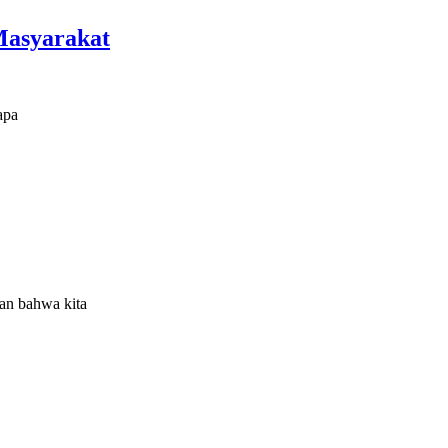
Masyarakat
apa
kan bahwa kita