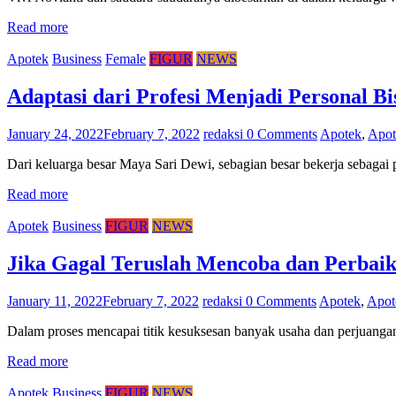
Read more
Apotek
Business
Female
FIGUR
NEWS
Adaptasi dari Profesi Menjadi Personal Bi
January 24, 2022
February 7, 2022
redaksi
0 Comments
Apotek
,
Apot
Dari keluarga besar Maya Sari Dewi, sebagian besar bekerja sebagai 
Read more
Apotek
Business
FIGUR
NEWS
Jika Gagal Teruslah Mencoba dan Perbaik
January 11, 2022
February 7, 2022
redaksi
0 Comments
Apotek
,
Apot
Dalam proses mencapai titik kesuksesan banyak usaha dan perjuanga
Read more
Apotek
Business
FIGUR
NEWS