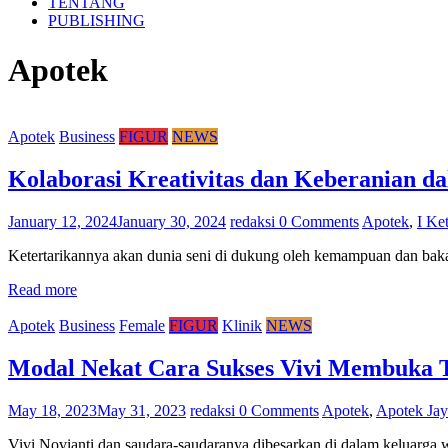
TENTANG
PUBLISHING
Apotek
Apotek
Business
FIGUR
NEWS
Kolaborasi Kreativitas dan Keberanian d
January 12, 2024
January 30, 2024
redaksi
0 Comments
Apotek
,
I Ke
Ketertarikannya akan dunia seni di dukung oleh kemampuan dan bakat 
Read more
Apotek
Business
Female
FIGUR
Klinik
NEWS
Modal Nekat Cara Sukses Vivi Membuka 
May 18, 2023
May 31, 2023
redaksi
0 Comments
Apotek
,
Apotek Ja
Vivi Novianti dan saudara-saudaranya dibesarkan di dalam keluarga