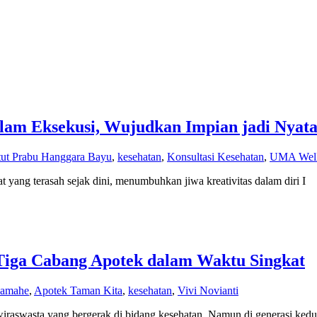
alam Eksekusi, Wujudkan Impian jadi Nyat
tut Prabu Hanggara Bayu
,
kesehatan
,
Konsultasi Kesehatan
,
UMA Well
yang terasah sejak dini, menumbuhkan jiwa kreativitas dalam diri I
Tiga Cabang Apotek dalam Waktu Singkat
yamahe
,
Apotek Taman Kita
,
kesehatan
,
Vivi Novianti
 wiraswasta yang bergerak di bidang kesehatan. Namun di generasi ke