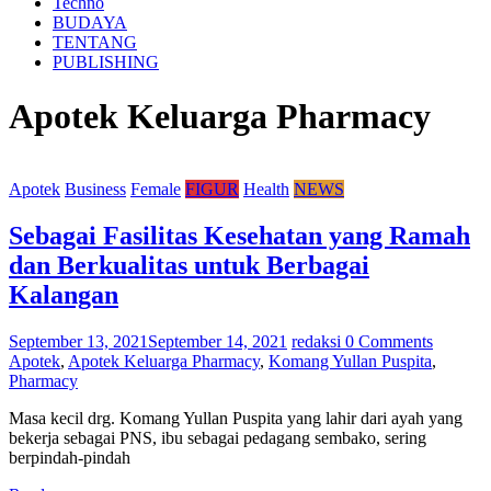
Techno
BUDAYA
TENTANG
PUBLISHING
Apotek Keluarga Pharmacy
Apotek
Business
Female
FIGUR
Health
NEWS
Sebagai Fasilitas Kesehatan yang Ramah
dan Berkualitas untuk Berbagai
Kalangan
September 13, 2021
September 14, 2021
redaksi
0 Comments
Apotek
,
Apotek Keluarga Pharmacy
,
Komang Yullan Puspita
,
Pharmacy
Masa kecil drg. Komang Yullan Puspita yang lahir dari ayah yang
bekerja sebagai PNS, ibu sebagai pedagang sembako, sering
berpindah-pindah