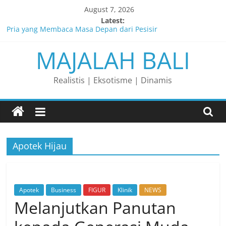
Skip
August 7, 2026
to
Latest:
content
Pria yang Membaca Masa Depan dari Pesisir
MAJALAH BALI
Membaca Peluang, Menaklukkan Tantangan, dan Membangun
Bisnis Peternakan yang Berkelanjutan
Lelaki yang Mengubah Garis Menjadi Masa Depan
Realistis | Eksotisme | Dinamis
Matahari yang Lahir di Pulau Dewata
Perjalanan Panjang di Balik Rasa yang Dicintai Banyak Orang
Apotek Hijau
Apotek
Business
FIGUR
Klinik
NEWS
Melanjutkan Panutan