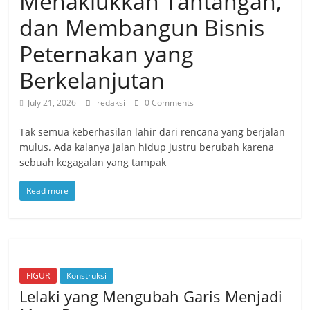
Menaklukkan Tantangan,
dan Membangun Bisnis
Peternakan yang
Berkelanjutan
July 21, 2026
redaksi
0 Comments
Tak semua keberhasilan lahir dari rencana yang berjalan
mulus. Ada kalanya jalan hidup justru berubah karena
sebuah kegagalan yang tampak
Read more
FIGUR
Konstruksi
Lelaki yang Mengubah Garis Menjadi