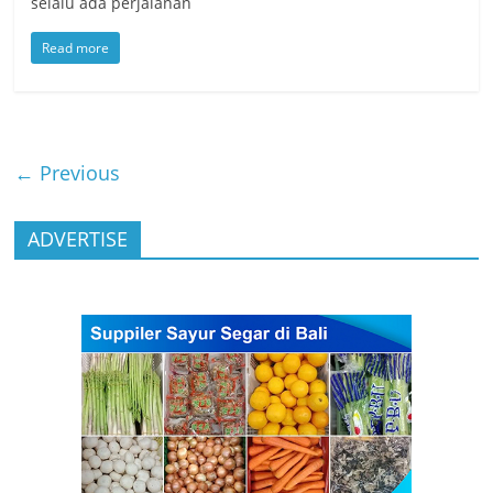
selalu ada perjalanan
Read more
← Previous
ADVERTISE