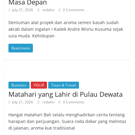
Masa Depan
July 21, 2026
redaksi
0 Comments
Dentuman alat proyek dan aroma semen basah sudah
akrab dalam ingatan I Kadek Andre Wisnu Kusuma sejak
usia muda. Kehidupan
Read more
Business
FIGUR
Tours & Travel
Matahari yang Lahir di Pulau Dewata
July 21, 2026
redaksi
0 Comments
Hangat matahari Bali selalu menghadirkan cerita tentang
harapan dan perjuangan. Suara roda dokar yang melintas
di jalanan, aroma kue tradisional