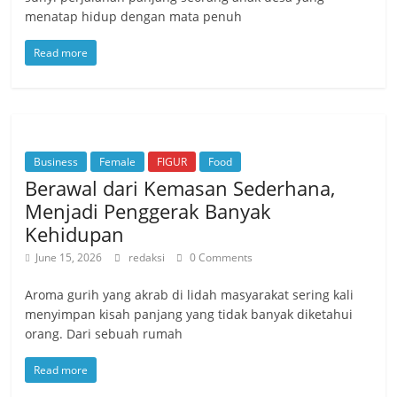
menatap hidup dengan mata penuh
Read more
Business
Female
FIGUR
Food
Berawal dari Kemasan Sederhana,
Menjadi Penggerak Banyak
Kehidupan
June 15, 2026
redaksi
0 Comments
Aroma gurih yang akrab di lidah masyarakat sering kali
menyimpan kisah panjang yang tidak banyak diketahui
orang. Dari sebuah rumah
Read more