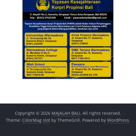
Copyright © 2026
MAJALAH BALI
. All rights reserved.
Theme:
ColorMag
slot
by ThemeGrill. Powered by
WordPress
.