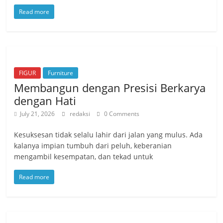
Read more
FIGUR
Furniture
Membangun dengan Presisi Berkarya
dengan Hati
July 21, 2026
redaksi
0 Comments
Kesuksesan tidak selalu lahir dari jalan yang mulus. Ada
kalanya impian tumbuh dari peluh, keberanian
mengambil kesempatan, dan tekad untuk
Read more