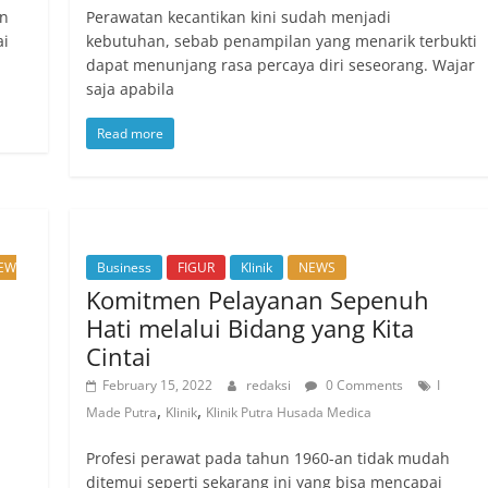
an
Perawatan kecantikan kini sudah menjadi
ai
kebutuhan, sebab penampilan yang menarik terbukti
dapat menunjang rasa percaya diri seseorang. Wajar
saja apabila
Read more
EW
Business
FIGUR
Klinik
NEWS
Komitmen Pelayanan Sepenuh
Hati melalui Bidang yang Kita
Cintai
February 15, 2022
redaksi
0 Comments
I
,
,
Made Putra
Klinik
Klinik Putra Husada Medica
Profesi perawat pada tahun 1960-an tidak mudah
ditemui seperti sekarang ini yang bisa mencapai