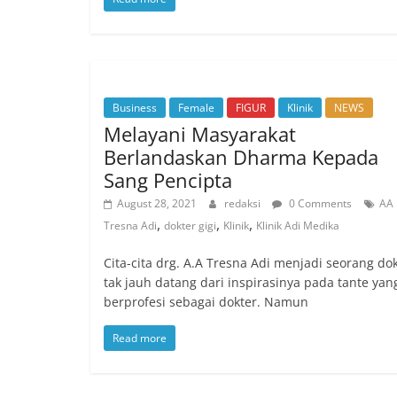
Business
Female
FIGUR
Klinik
NEWS
Melayani Masyarakat
Berlandaskan Dharma Kepada
Sang Pencipta
August 28, 2021
redaksi
0 Comments
AA
,
,
,
Tresna Adi
dokter gigi
Klinik
Klinik Adi Medika
Cita-cita drg. A.A Tresna Adi menjadi seorang dok
tak jauh datang dari inspirasinya pada tante yan
berprofesi sebagai dokter. Namun
Read more