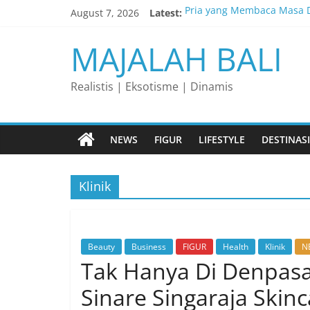
Skip
August 7, 2026
Latest:
Pria yang Membaca Masa D
to
content
Membaca Peluang, Menakl
MAJALAH BALI
Lelaki yang Mengubah Gar
Matahari yang Lahir di Pu
Realistis | Eksotisme | Dinamis
Perjalanan Panjang di Bali
NEWS
FIGUR
LIFESTYLE
DESTINASI
Klinik
Beauty
Business
FIGUR
Health
Klinik
N
Tak Hanya Di Denpasar
Sinare Singaraja Ski