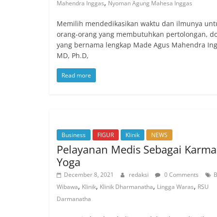
,
Mahendra Inggas
Nyoman Agung Mahesa Inggas
Memilih mendedikasikan waktu dan ilmunya unt
orang-orang yang membutuhkan pertolongan, do
yang bernama lengkap Made Agus Mahendra Ing
MD, Ph.D,
Read more
Business
FIGUR
Klinik
NEWS
Pelayanan Medis Sebagai Karma
Yoga
December 8, 2021
redaksi
0 Comments
B
,
,
,
,
Wibawa
Klinik
Klinik Dharmanatha
Lingga Waras
RSU
Darmanatha