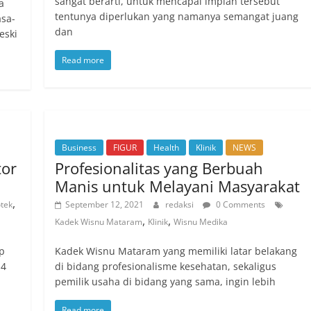
sangat berarti, untuk mencapai impian tersebut
a
tentunya diperlukan yang namanya semangat juang
sa-
dan
eski
Read more
Business
FIGUR
Health
Klinik
NEWS
tor
Profesionalitas yang Berbuah
Manis untuk Melayani Masyarakat
,
tek
September 12, 2021
redaksi
0 Comments
,
,
Kadek Wisnu Mataram
Klinik
Wisnu Medika
p
Kadek Wisnu Mataram yang memiliki latar belakang
 4
di bidang profesionalisme kesehatan, sekaligus
pemilik usaha di bidang yang sama, ingin lebih
Read more