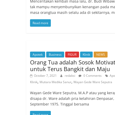
Menceritakan kembali masa lalu, dr. Budi Wibaw
tak mampu menyembunyikan kenangan pada ma
masa orangtua masih selalu ada di sekitarnya, m
Read more
Apotek
Business
FIGUR
Klinik
NEWS
Orang Tua adalah Sosok Motiva
untuk Terus Bangkit dan Maju
October 7, 2021
redaksi
0 Comments
Apo
,
,
Klinik
Mutiara Medika Sanur
Wayan Gede Ware Seputra
Wayan Gede Ware Seputra, M.A.P atau yang kera
disapa dr. Ware adalah pria kelahiran Denpasar,
September 1975. Tinggal bersama
Read more