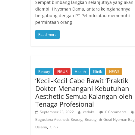
Sempat bimbang langkah selanjutnya yang akan
diambil I Nyoman Dama, antara keingianannya
bergabung dengan PT Pelindo atau memenuhi
permintaan orang
Read more
Beauty
FIGUR
Health
Klinik
NEWS
‘Kecil-Kecil Cabe Rawit ’Praktik
Dokter Menangani Kebutuhan
Aesthetic Semua Kalangan oleh
Tenaga Profesional
September 23, 2022
redaksi
0 Comments
,
,
Bagusiana Aesthetic Beauty
Beauty
dr Gusti Nyoman Bag
,
Usiana
Klinik