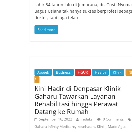
Lahir 34 tahun lalu di Jembrana, dr. Gusti Nyom
Bagus Usiana tak hanya sukses berprofesi sebag
dokter, tapi juga telah
Read more
Apotek
Business
FIGUR
Health
Klinik
N
S
Kini Hadir di Denpasar Klinik
Gaharu Tawarkan Layanan
Rehabilitasi hingga Perawat
Datang ke Rumah
September 16, 2022
redaksi
0 Comments
,
,
,
Gaharu Infinity Medicare
kesehatan
Klinik
Made Agus