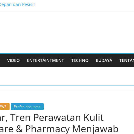
epan dari Pesisir
ukkan Tantangan, dan Membangun Bisnis Peternakan yang Berkel
is Menjadi Masa Depan
lau Dewata
k Rasa yang Dicintai Banyak Orang
VIDEO
ENTERTAINTMENT
TECHNO
BUDAYA
TENTA
EWS
Profesionalisme
, Tren Perawatan Kulit
ncare & Pharmacy Menjawab