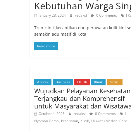
Kebutuhan Warga Sin
January 28, 2024
redaksi
0 Comments
I 
Tren klinik kecantikan dan perawatan kulit kini
semakin adu masif di Kota
Read more
Apotek
Business
FIGUR
Klinik
NEWS
Wujudkan Pelayanan Kesehatan
Terjangkau dan Komprehensif
untuk Masyarakat dan Wisataw
October 4, 2023
redaksi
0 Comments
I
,
,
,
Nyoman Dama
kesehatan
Klinik
Uluwatu Medical Care