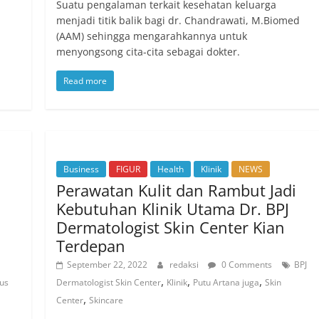
Suatu pengalaman terkait kesehatan keluarga
menjadi titik balik bagi dr. Chandrawati, M.Biomed
(AAM) sehingga mengarahkannya untuk
menyongsong cita-cita sebagai dokter.
Read more
Business
FIGUR
Health
Klinik
NEWS
Perawatan Kulit dan Rambut Jadi
Kebutuhan Klinik Utama Dr. BPJ
Dermatologist Skin Center Kian
Terdepan
September 22, 2022
redaksi
0 Comments
BPJ
,
,
,
us
Dermatologist Skin Center
Klinik
Putu Artana juga
Skin
,
Center
Skincare