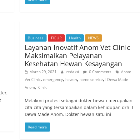
Business
FIGUR
Health
NEWS
Layanan Inovatif Anom Vet Clinic
Maksimalkan Pelayanan
Kesehatan Hewan Kesayangan
March 29, 2021
redaksi
0 Comments
Anom
,
,
,
,
Vet Clinic
emergency
hewan
home service
I Dewa Made
,
Anom
Klinik
ter,
g
Melakoni profesi sebagai dokter hewan merupakan
cita-cita yang tersampaikan dalam kehidupan drh. I
Dewa Made Anom. Dokter hewan satu ini
Read more