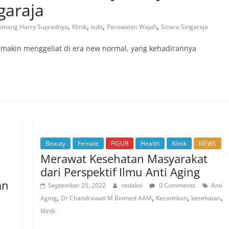
garaja
,
,
,
,
Komang Harry Supradnya
Klinik
kulit
Perawatan Wajah
Sinare Singaraja
 semakin menggeliat di era new normal, yang kehadirannya
Beauty
Female
FIGUR
Health
Klinik
NEWS
Merawat Kesehatan Masyarakat
dari Perspektif Ilmu Anti Aging
an
September 25, 2022
redaksi
0 Comments
Anti
,
,
,
,
Aging
Dr Chandrawati M Biomed AAM
Kecantikan
kesehatan
Klinik