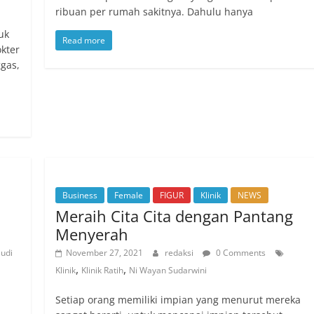
ribuan per rumah sakitnya. Dahulu hanya
uk
Read more
kter
gas,
Business
Female
FIGUR
Klinik
NEWS
Meraih Cita Cita dengan Pantang
Menyerah
udi
November 27, 2021
redaksi
0 Comments
,
,
Klinik
Klinik Ratih
Ni Wayan Sudarwini
Setiap orang memiliki impian yang menurut mereka