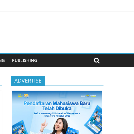
anjutan
NG
PUBLISHING
ADVERTISE