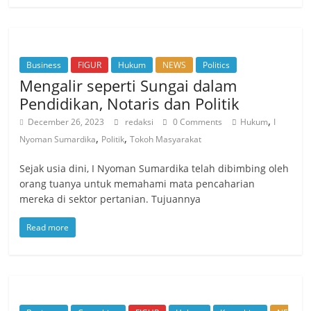
Business
FIGUR
Hukum
NEWS
Politics
Mengalir seperti Sungai dalam
Pendidikan, Notaris dan Politik
,
December 26, 2023
redaksi
0 Comments
Hukum
I
,
,
Nyoman Sumardika
Politik
Tokoh Masyarakat
Sejak usia dini, I Nyoman Sumardika telah dibimbing oleh
orang tuanya untuk memahami mata pencaharian
mereka di sektor pertanian. Tujuannya
Read more