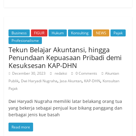
Business
FIGUR
Hukum
Konsulting
NEWS
Pajak
Profesionalisme
Tekun Belajar Akuntansi, hingga
Penundaan Kepuasaan Pribadi demi
Kesuksesan KAP-DHN
December 30, 2023
redaksi
0 Comments
Akuntan
,
,
,
,
Publik
Dwi Haryadi Nugraha
Jasa Akuntan
KAP-DHN
Konsultan
Pajak
Dwi Haryadi Nugraha memiliki latar belakang orang tua
yang bekerja sebagai penjual kue bikang panggang dan
berbagai jenis kue basah
Read more