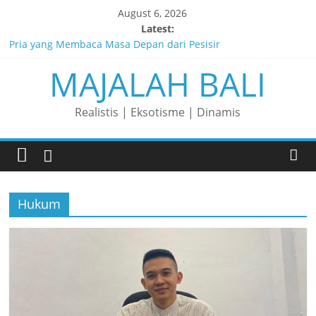
Skip
August 6, 2026
to
Latest:
content
Pria yang Membaca Masa Depan dari Pesisir
MAJALAH BALI
Membaca Peluang, Menaklukkan Tantangan, dan Membangun
Bisnis Peternakan yang Berkelanjutan
Lelaki yang Mengubah Garis Menjadi Masa Depan
Realistis | Eksotisme | Dinamis
Matahari yang Lahir di Pulau Dewata
Perjalanan Panjang di Balik Rasa yang Dicintai Banyak Orang
Hukum