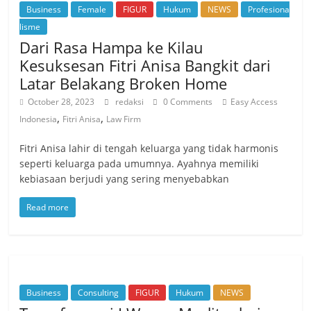
Business
Female
FIGUR
Hukum
NEWS
Profesiona
lisme
Dari Rasa Hampa ke Kilau
Kesuksesan Fitri Anisa Bangkit dari
Latar Belakang Broken Home
October 28, 2023
redaksi
0 Comments
Easy Access
,
,
Indonesia
Fitri Anisa
Law Firm
Fitri Anisa lahir di tengah keluarga yang tidak harmonis
seperti keluarga pada umumnya. Ayahnya memiliki
kebiasaan berjudi yang sering menyebabkan
Read more
Business
Consulting
FIGUR
Hukum
NEWS