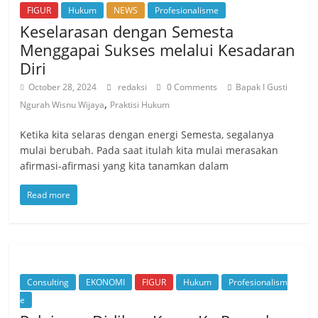
FIGUR
Hukum
NEWS
Profesionalisme
Keselarasan dengan Semesta
Menggapai Sukses melalui Kesadaran
Diri
October 28, 2024
redaksi
0 Comments
Bapak I Gusti
,
Ngurah Wisnu Wijaya
Praktisi Hukum
Ketika kita selaras dengan energi Semesta, segalanya
mulai berubah. Pada saat itulah kita mulai merasakan
afirmasi-afirmasi yang kita tanamkan dalam
Read more
Consulting
EKONOMI
FIGUR
Hukum
Profesionalism
e