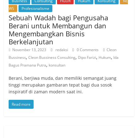
Business
Consulting
FIGUR
Hukum
Konsulting
NE
WS
Profesionalisme
Sebuah Wadah bagi Pengusaha
Berani untuk Membangun dan
Mengembangkan Bisnis
Berkelanjutan
November 13, 2023
redaksi
0 Comments
Cleon
,
,
,
,
Bussiness
Cleon Bussiness Consulting
Dipo Farizi
Hukum
Ida
,
Bagus Pramana Putra
konsultan
Berani, berjiwa muda, dan memiliki semangat juang
tinggi merupakan gambaran tepat bagi dua sosok
inspiratif di zaman modern saat ini.
Read more