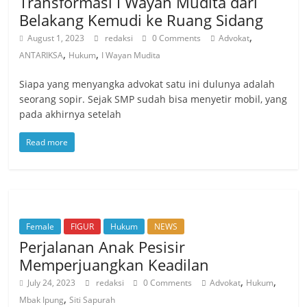
Transformasi I Wayan Mudita dari
Belakang Kemudi ke Ruang Sidang
,
August 1, 2023
redaksi
0 Comments
Advokat
,
,
ANTARIKSA
Hukum
I Wayan Mudita
Siapa yang menyangka advokat satu ini dulunya adalah
seorang sopir. Sejak SMP sudah bisa menyetir mobil, yang
pada akhirnya setelah
Read more
Female
FIGUR
Hukum
NEWS
Perjalanan Anak Pesisir
Memperjuangkan Keadilan
,
,
July 24, 2023
redaksi
0 Comments
Advokat
Hukum
,
Mbak Ipung
Siti Sapurah