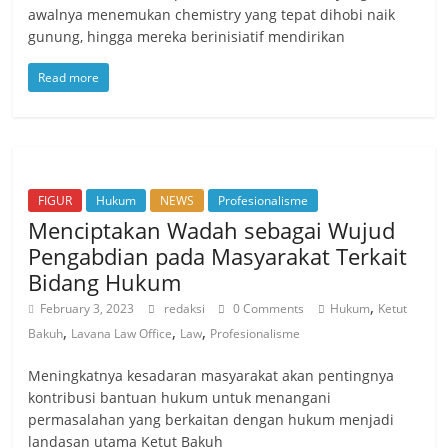
awalnya menemukan chemistry yang tepat dihobi naik
gunung, hingga mereka berinisiatif mendirikan
Read more
FIGUR
Hukum
NEWS
Profesionalisme
Menciptakan Wadah sebagai Wujud
Pengabdian pada Masyarakat Terkait
Bidang Hukum
,
February 3, 2023
redaksi
0 Comments
Hukum
Ketut
,
,
,
Bakuh
Lavana Law Office
Law
Profesionalisme
Meningkatnya kesadaran masyarakat akan pentingnya
kontribusi bantuan hukum untuk menangani
permasalahan yang berkaitan dengan hukum menjadi
landasan utama Ketut Bakuh