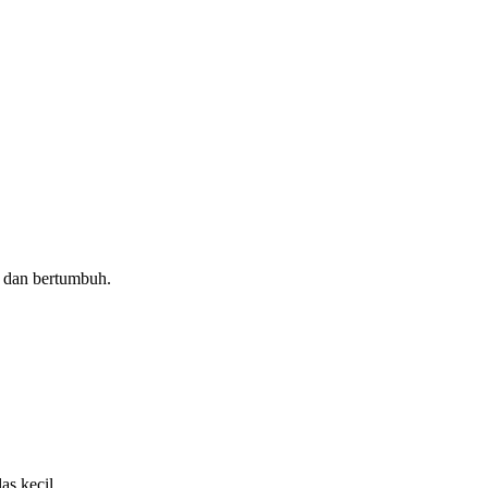
r dan bertumbuh.
s kecil,