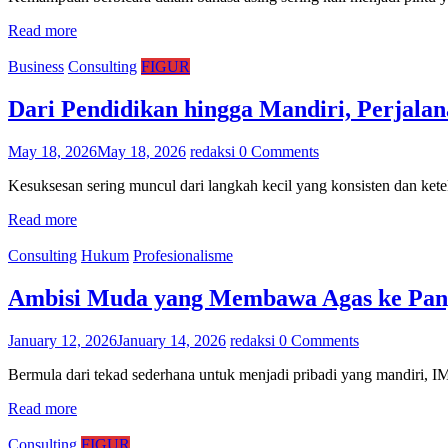
Read more
Business
Consulting
FIGUR
Dari Pendidikan hingga Mandiri, Perjalan
May 18, 2026
May 18, 2026
redaksi
0 Comments
Kesuksesan sering muncul dari langkah kecil yang konsisten dan ke
Read more
Consulting
Hukum
Profesionalisme
Ambisi Muda yang Membawa Agas ke Pa
January 12, 2026
January 14, 2026
redaksi
0 Comments
Bermula dari tekad sederhana untuk menjadi pribadi yang mandiri, I
Read more
Consulting
FIGUR