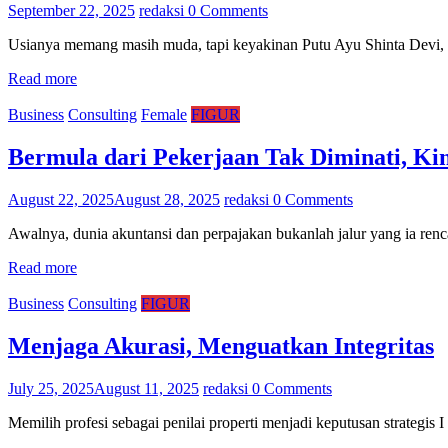
September 22, 2025
redaksi
0 Comments
Usianya memang masih muda, tapi keyakinan Putu Ayu Shinta Devi, S
Read more
Business
Consulting
Female
FIGUR
Bermula dari Pekerjaan Tak Diminati, Ki
August 22, 2025
August 28, 2025
redaksi
0 Comments
Awalnya, dunia akuntansi dan perpajakan bukanlah jalur yang ia ren
Read more
Business
Consulting
FIGUR
Menjaga Akurasi, Menguatkan Integritas
July 25, 2025
August 11, 2025
redaksi
0 Comments
Memilih profesi sebagai penilai properti menjadi keputusan strategi