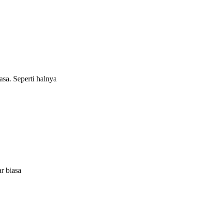
sa. Seperti halnya
r biasa