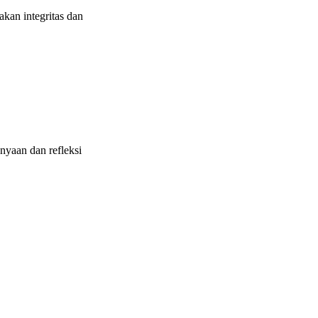
kan integritas dan
nyaan dan refleksi