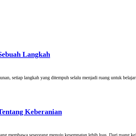
Sebuah Langkah
unan, setiap langkah yang ditempuh selalu menjadi ruang untuk belaja
Tentang Keberanian
yang membawa seseorang menuju kesempatan lebih luas. Dari ruang kela