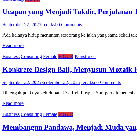
Ucapan yang Menjadi Takdir, Perjalanan J
September 22, 2025
redaksi
0 Comments
Ada kalanya hidup menuntun seseorang ke jalan yang sama sekali tak
Read more
Business
Consulting
Female
FIGUR
Konstruksi
Konkrete Design Bali, Menyusun Mozaik
September 22, 2025
September 22, 2025
redaksi
0 Comments
Di tengah peliknya kehidupan, Eva Indi Puspita Sari pernah mencoba 
Read more
Business
Consulting
Female
FIGUR
Membangun Pandawa, Menjadi Muda yan