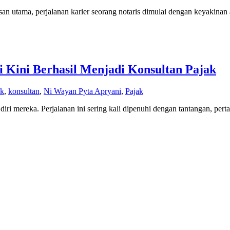
n utama, perjalanan karier seorang notaris dimulai dengan keyakinan a
i Kini Berhasil Menjadi Konsultan Pajak
ak
,
konsultan
,
Ni Wayan Pyta Apryani
,
Pajak
ri mereka. Perjalanan ini sering kali dipenuhi dengan tantangan, perta