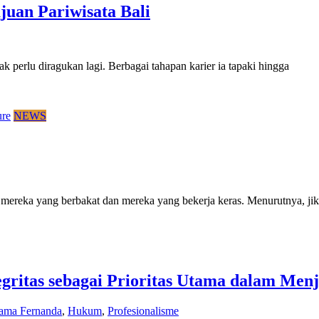
uan Pariwisata Bali
ak perlu diragukan lagi. Berbagai tahapan karier ia tapaki hingga
ure
NEWS
: mereka yang berbakat dan mereka yang bekerja keras. Menurutnya, ji
ritas sebagai Prioritas Utama dalam Menj
ama Fernanda
,
Hukum
,
Profesionalisme