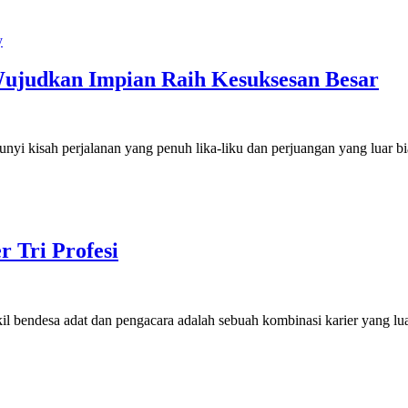
y
Wujudkan Impian Raih Kesuksesan Besar
yi kisah perjalanan yang penuh lika-liku dan perjuangan yang luar bia
 Tri Profesi
akil bendesa adat dan pengacara adalah sebuah kombinasi karier yang lua