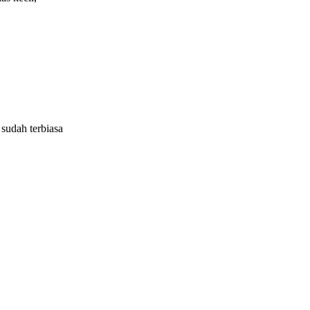
sudah terbiasa