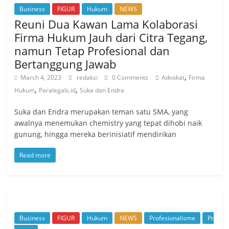
Business
FIGUR
Hukum
NEWS
Reuni Dua Kawan Lama Kolaborasi
Firma Hukum Jauh dari Citra Tegang,
namun Tetap Profesional dan
Bertanggung Jawab
,
March 4, 2023
redaksi
0 Comments
Advokat
Firma
,
,
Hukum
Paralegals.id
Suka dan Endra
Suka dan Endra merupakan teman satu SMA, yang
awalnya menemukan chemistry yang tepat dihobi naik
gunung, hingga mereka berinisiatif mendirikan
Read more
Business
FIGUR
Hukum
NEWS
Profesionalisme
Pr