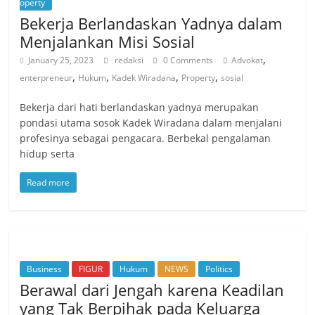
operty
Bekerja Berlandaskan Yadnya dalam
Menjalankan Misi Sosial
,
January 25, 2023
redaksi
0 Comments
Advokat
,
,
,
,
enterpreneur
Hukum
Kadek Wiradana
Property
sosial
Bekerja dari hati berlandaskan yadnya merupakan
pondasi utama sosok Kadek Wiradana dalam menjalani
profesinya sebagai pengacara. Berbekal pengalaman
hidup serta
Read more
Business
FIGUR
Hukum
NEWS
Politics
Berawal dari Jengah karena Keadilan
yang Tak Berpihak pada Keluarga