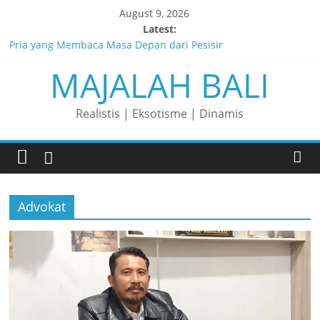
Skip
August 9, 2026
to
Latest:
content
Pria yang Membaca Masa Depan dari Pesisir
MAJALAH BALI
Membaca Peluang, Menaklukkan Tantangan, dan Membangun
Bisnis Peternakan yang Berkelanjutan
Lelaki yang Mengubah Garis Menjadi Masa Depan
Realistis | Eksotisme | Dinamis
Matahari yang Lahir di Pulau Dewata
Perjalanan Panjang di Balik Rasa yang Dicintai Banyak Orang
Advokat