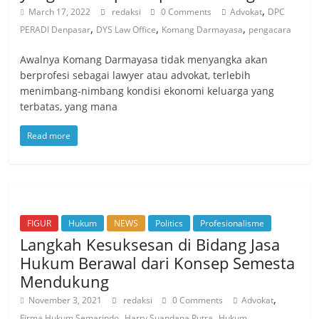
,
March 17, 2022
redaksi
0 Comments
Advokat
DPC
,
,
,
PERADI Denpasar
DYS Law Office
Komang Darmayasa
pengacara
Awalnya Komang Darmayasa tidak menyangka akan
berprofesi sebagai lawyer atau advokat, terlebih
menimbang-nimbang kondisi ekonomi keluarga yang
terbatas, yang mana
Read more
FIGUR
Hukum
NEWS
Politics
Profesionalisme
Langkah Kesuksesan di Bidang Jasa
Hukum Berawal dari Konsep Semesta
Mendukung
,
November 3, 2021
redaksi
0 Comments
Advokat
,
,
,
Firma Hukum Semarindo
Harry Suandana Putra
Hukum