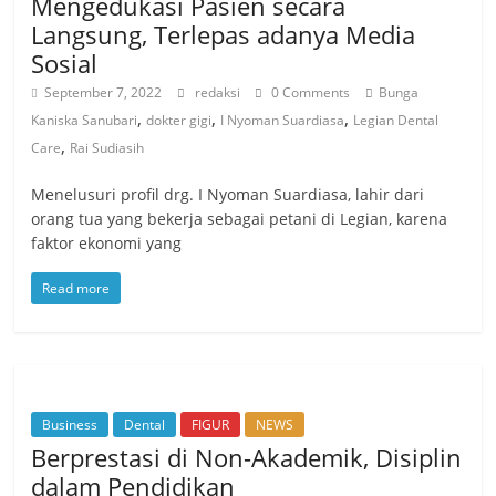
Mengedukasi Pasien secara
Langsung, Terlepas adanya Media
Sosial
September 7, 2022
redaksi
0 Comments
Bunga
,
,
,
Kaniska Sanubari
dokter gigi
I Nyoman Suardiasa
Legian Dental
,
Care
Rai Sudiasih
Menelusuri profil drg. I Nyoman Suardiasa, lahir dari
orang tua yang bekerja sebagai petani di Legian, karena
faktor ekonomi yang
Read more
Business
Dental
FIGUR
NEWS
Berprestasi di Non-Akademik, Disiplin
dalam Pendidikan