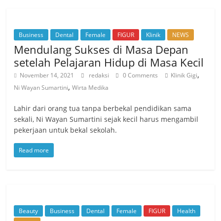
Business
Dental
Female
FIGUR
Klinik
NEWS
Mendulang Sukses di Masa Depan
setelah Pelajaran Hidup di Masa Kecil
,
November 14, 2021
redaksi
0 Comments
Klinik Gigi
,
Ni Wayan Sumartini
Wirta Medika
Lahir dari orang tua tanpa berbekal pendidikan sama
sekali, Ni Wayan Sumartini sejak kecil harus mengambil
pekerjaan untuk bekal sekolah.
Read more
Beauty
Business
Dental
Female
FIGUR
Health