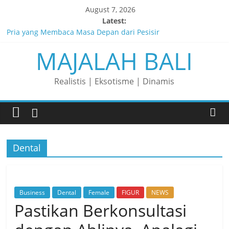
Skip
August 7, 2026
to
Latest:
content
Pria yang Membaca Masa Depan dari Pesisir
MAJALAH BALI
Membaca Peluang, Menaklukkan Tantangan, dan Membangun
Bisnis Peternakan yang Berkelanjutan
Lelaki yang Mengubah Garis Menjadi Masa Depan
Realistis | Eksotisme | Dinamis
Matahari yang Lahir di Pulau Dewata
Perjalanan Panjang di Balik Rasa yang Dicintai Banyak Orang
Dental
Business
Dental
Female
FIGUR
NEWS
Pastikan Berkonsultasi