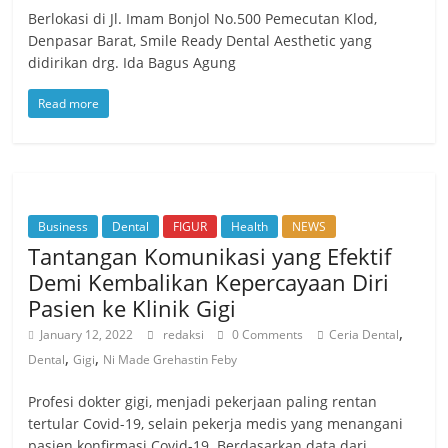
Berlokasi di Jl. Imam Bonjol No.500 Pemecutan Klod,
Denpasar Barat, Smile Ready Dental Aesthetic yang
didirikan drg. Ida Bagus Agung
Read more
Business
Dental
FIGUR
Health
NEWS
Tantangan Komunikasi yang Efektif
Demi Kembalikan Kepercayaan Diri
Pasien ke Klinik Gigi
,
January 12, 2022
redaksi
0 Comments
Ceria Dental
,
,
Dental
Gigi
Ni Made Grehastin Feby
Profesi dokter gigi, menjadi pekerjaan paling rentan
tertular Covid-19, selain pekerja medis yang menangani
pasien konfirmasi Covid-19. Berdasarkan data dari