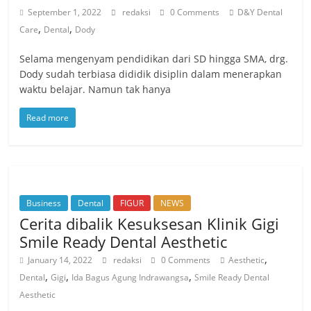
September 1, 2022
redaksi
0 Comments
D&Y Dental
,
,
Care
Dental
Dody
Selama mengenyam pendidikan dari SD hingga SMA, drg.
Dody sudah terbiasa dididik disiplin dalam menerapkan
waktu belajar. Namun tak hanya
Read more
Business
Dental
FIGUR
NEWS
Cerita dibalik Kesuksesan Klinik Gigi
Smile Ready Dental Aesthetic
,
January 14, 2022
redaksi
0 Comments
Aesthetic
,
,
,
Dental
Gigi
Ida Bagus Agung Indrawangsa
Smile Ready Dental
Aesthetic