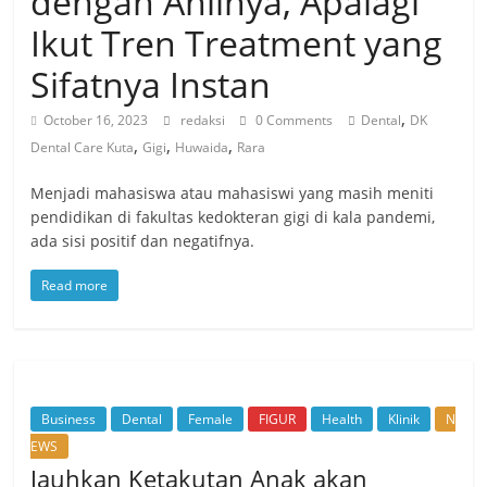
dengan Ahlinya, Apalagi
Ikut Tren Treatment yang
Sifatnya Instan
,
October 16, 2023
redaksi
0 Comments
Dental
DK
,
,
,
Dental Care Kuta
Gigi
Huwaida
Rara
Menjadi mahasiswa atau mahasiswi yang masih meniti
pendidikan di fakultas kedokteran gigi di kala pandemi,
ada sisi positif dan negatifnya.
Read more
Business
Dental
Female
FIGUR
Health
Klinik
N
EWS
Jauhkan Ketakutan Anak akan