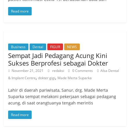
Read more
Business
Dental
FIGUR
NEWS
Sempat Jadi Pedagang Acung Kini
Sukses Berprofesi sebagai Dokter
November 21, 2021
redaksi
0 Comments
Alsa Dental
,
,
& Implant Centre
dokter gigi
Made Merta Suparka
Lahir di daerah pariwisata, Sanur, drg. Made Merta
Suparka sempat melakoni pekerjaan sebagai pedagang
acung, di saat orangtuanya tengah merintis
Read more