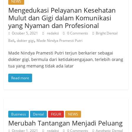
NEWS
Mengedukasi Pelayanan Kesehatan
Mulut dan Gigi dalam Komunikasi
yang Nyaman dan Profesional
October 5, 2021
redaksi
0 Comments
Bright Dental
,
,
Bali
dokter gigi
Made Nindya Pramesti Putri
Made Nindya Pramesti Putri terjun berkarier sebagai
dokter gigi, bermula dari ketidaksengajaan, terlebih orang
tua yang memang tidak ada latar
Read more
Business
Dental
FIGUR
NEWS
Merubah Tantangan Menjadi Peluang
October 1, 2021
redaksi
0 Comments
Aesthetic Dental