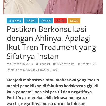
Business
Dental
Female
FIGUR
NEWS
Pastikan Berkonsultasi
dengan Ahlinya, Apalagi
Ikut Tren Treatment yang
Sifatnya Instan
,
October 16, 2023
redaksi
0 Comments
Dental
DK
,
,
,
Dental Care Kuta
Gigi
Huwaida
Rara
Menjadi mahasiswa atau mahasiswi yang masih
meniti pendidikan di fakultas kedokteran gigi di
kala pandemi, ada sisi positif dan negatifnya.
Positifnya, mereka lebih leluasa mengatur
waktu, negatifnya masa untuk kelulusan