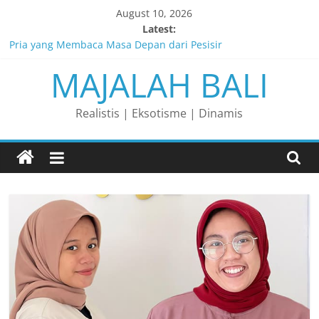
Skip
August 10, 2026
to
Latest:
content
Pria yang Membaca Masa Depan dari Pesisir
MAJALAH BALI
Membaca Peluang, Menaklukkan Tantangan, dan Membangun
Bisnis Peternakan yang Berkelanjutan
Lelaki yang Mengubah Garis Menjadi Masa Depan
Realistis | Eksotisme | Dinamis
Matahari yang Lahir di Pulau Dewata
Perjalanan Panjang di Balik Rasa yang Dicintai Banyak Orang