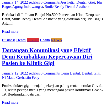
January 14, 2022
redaksi
0 Comments
Aesthetic
,
Dental
,
Gigi
,
Ida
Bagus Agung Indrawangsa
,
Smile Ready Dental Aesthetic
Berlokasi di Jl. Imam Bonjol No.500 Pemecutan Klod, Denpasar
Barat, Smile Ready Dental Aesthetic yang didirikan drg. Ida Bagus
Agung
Read more
Business
Dental
FIGUR
Health
NEWS
Tantangan Komunikasi yang Efektif
Demi Kembalikan Kepercayaan Diri
Pasien ke Klinik Gigi
January 12, 2022
redaksi
0 Comments
Ceria Dental
,
Dental
,
Gigi
,
Ni Made Grehastin Feby
Profesi dokter gigi, menjadi pekerjaan paling rentan tertular Covid-
19, selain pekerja medis yang menangani pasien konfirmasi Covid-
19. Berdasarkan data dari
Read more