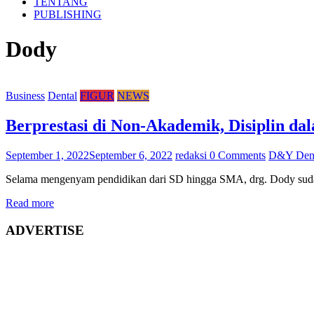
TENTANG
PUBLISHING
Dody
Business
Dental
FIGUR
NEWS
Berprestasi di Non-Akademik, Disiplin da
September 1, 2022
September 6, 2022
redaksi
0 Comments
D&Y Dent
Selama mengenyam pendidikan dari SD hingga SMA, drg. Dody sudah 
Read more
ADVERTISE