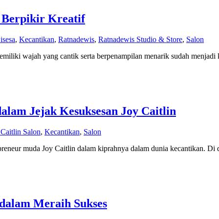
 Berpikir Kreatif
isesa
,
Kecantikan
,
Ratnadewis
,
Ratnadewis Studio & Store
,
Salon
iliki wajah yang cantik serta berpenampilan menarik sudah menjadi 
alam Jejak Kesuksesan Joy Caitlin
 Caitlin Salon
,
Kecantikan
,
Salon
preneur muda Joy Caitlin dalam kiprahnya dalam dunia kecantikan. Di 
s dalam Meraih Sukses