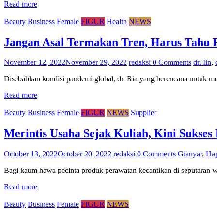
Read more
Beauty
Business
Female
FIGUR
Health
NEWS
Jangan Asal Termakan Tren, Harus Tahu R
November 12, 2022
November 29, 2022
redaksi
0 Comments
dr. Iin
,
Disebabkan kondisi pandemi global, dr. Ria yang berencana untuk mela
Read more
Beauty
Business
Female
FIGUR
NEWS
Supplier
Merintis Usaha Sejak Kuliah, Kini Sukse
October 13, 2022
October 20, 2022
redaksi
0 Comments
Gianyar
,
Ha
Bagi kaum hawa pecinta produk perawatan kecantikan di seputaran wi
Read more
Beauty
Business
Female
FIGUR
NEWS