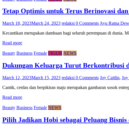
Tetap Optimis untuk Terus Berinovasi dan
March 18, 2023
March 24, 2023
redaksi
0 Comments
Ayu Ratna Dew
Kecantikan merupakan dambaan bagi seluruh perempuan di dunia. Mem
Read more
Beauty
Business
Female
FIGUR
NEWS
Dukungan Keluarga Turut Berkontribusi d
March 12, 2023
March 15, 2023
redaksi
0 Comments
Joy Caitlin
,
Joy
Cantik, cerdas dan berpikiran maju merupakan gambaran sosok entre
Read more
Beauty
Business
Female
NEWS
Pilih Jadikan Hobi sebagai Peluang Bisni