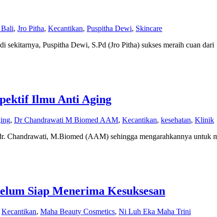
 Bali
,
Jro Pitha
,
Kecantikan
,
Puspitha Dewi
,
Skincare
 sekitarnya, Puspitha Dewi, S.Pd (Jro Pitha) sukses meraih cuan dari
ektif Ilmu Anti Aging
ing
,
Dr Chandrawati M Biomed AAM
,
Kecantikan
,
kesehatan
,
Klinik
gi dr. Chandrawati, M.Biomed (AAM) sehingga mengarahkannya untuk me
belum Siap Menerima Kesuksesan
,
Kecantikan
,
Maha Beauty Cosmetics
,
Ni Luh Eka Maha Trini