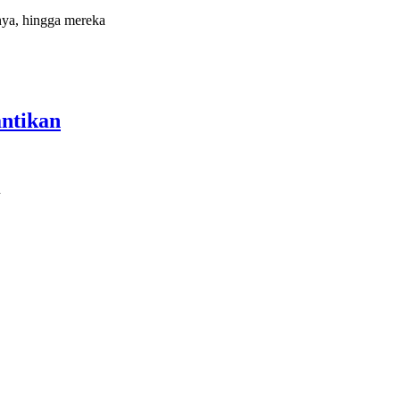
nya, hingga mereka
antikan
n