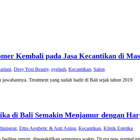
tomer Kembali pada Jasa Kecantikan di Ma
ariani
,
Desy Yosi Beauty
,
eyelash
,
Kecantikan
,
Salon
ah jawabannya. Treatment yang sudah hadir di Bali sejak tahun 2019
tika di Bali Semakin Menjamur dengan Har
diningrat
,
Ettra Aesthetic & Anti Aging
,
Kecantikan
,
Klinik Estetika
fasilitas umum, dinonaktifkan sementara waktu. Di era new normal mob