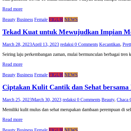
Read more
Beauty
Business
Female
FIGUR
NEWS
Tekad Kuat untuk Mewujudkan Impian Menj
March 28, 2023
April 13, 2023
redaksi
0 Comments
Kecantikan
,
Pret
Seiring laju perkembangan zaman, mulai bermunculan berbagai tren ke
Read more
Beauty
Business
Female
FIGUR
NEWS
Ciptakan Kulit Cantik dan Sehat bersama 
March 25, 2023
March 30, 2023
redaksi
0 Comments
Beauty
,
Chaca 
Memiliki kulit mulus dan sehat merupakan dambaan perempuan di se
Read more
Beauty
Business
Female
FIGUR
NEWS