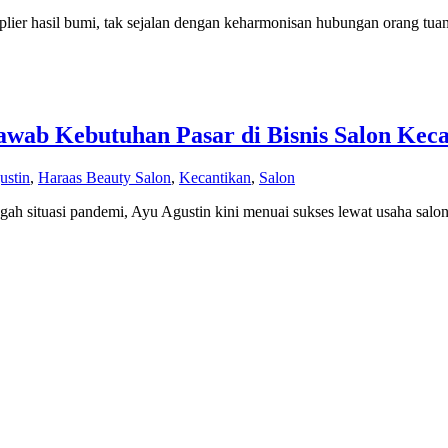
plier hasil bumi, tak sejalan dengan keharmonisan hubungan orang tua
awab Kebutuhan Pasar di Bisnis Salon Kec
ustin
,
Haraas Beauty Salon
,
Kecantikan
,
Salon
ngah situasi pandemi, Ayu Agustin kini menuai sukses lewat usaha salo