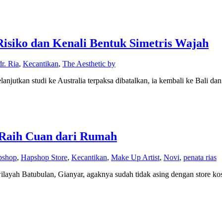
isiko dan Kenali Bentuk Simetris Wajah
dr. Ria
,
Kecantikan
,
The Aesthetic by
njutkan studi ke Australia terpaksa dibatalkan, ia kembali ke Bali dan
s Raih Cuan dari Rumah
pshop
,
Hapshop Store
,
Kecantikan
,
Make Up Artist
,
Novi
,
penata rias
layah Batubulan, Gianyar, agaknya sudah tidak asing dengan store ko