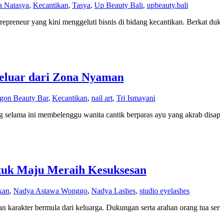
a Natasya
,
Kecantikan
,
Tasya
,
Up Beauty Bali
,
upbeauty.bali
trepreneur yang kini menggeluti bisnis di bidang kecantikan. Berkat d
eluar dari Zona Nyaman
gon Beauty Bar
,
Kecantikan
,
nail art
,
Tri Ismayani
g selama ini membelenggu wanita cantik berparas ayu yang akrab disap
tuk Maju Meraih Kesuksesan
kan
,
Nadya Astawa Wonggo
,
Nadya Lashes
,
studio eyelashes
 karakter bermula dari keluarga. Dukungan serta arahan orang tua se