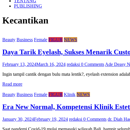
TENTANG
PUBLISHING
Kecantikan
Beauty
Business
Female
FIGUR
NEWS
Daya Tarik Eyelash, Sukses Menarik Cus
February 13, 2024
March 16, 2024
redaksi
0 Comments
Ade Deasy N
Ingin tampil cantik dengan bulu mata lentik?, eyelash extension adal
Read more
Beauty
Business
Female
FIGUR
Klinik
NEWS
Era New Normal, Kompetensi Klinik Este
January 30, 2024
February 19, 2024
redaksi
0 Comments
dr. Diah Ha
Saat pandemi Covid-19 mulai memasuki wilayah Bali, hampir seluruh 