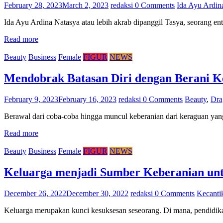
February 28, 2023
March 2, 2023
redaksi
0 Comments
Ida Ayu Ardin
Ida Ayu Ardina Natasya atau lebih akrab dipanggil Tasya, seorang en
Read more
Beauty
Business
Female
FIGUR
NEWS
Mendobrak Batasan Diri dengan Berani K
February 9, 2023
February 16, 2023
redaksi
0 Comments
Beauty
,
Dra
Berawal dari coba-coba hingga muncul keberanian dari keraguan yan
Read more
Beauty
Business
Female
FIGUR
NEWS
Keluarga menjadi Sumber Keberanian un
December 26, 2022
December 30, 2022
redaksi
0 Comments
Kecanti
Keluarga merupakan kunci kesuksesan seseorang. Di mana, pendidikan