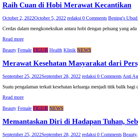
Raih Cuan di Hobi Merawat Kecantikan
October 2, 2022
October 5, 2022
redaksi
0 Comments
Bening's Ubud
Cerdas dalam mengkoneksikan antara hobi dengan peluang yang ada di
Read more
Beauty
Female
FIGUR
Health
Klinik
NEWS
Merawat Kesehatan Masyarakat dari Persp
September 25, 2022
September 28, 2022
redaksi
0 Comments
Anti Ag
Suatu pengalaman terkait kesehatan keluarga menjadi titik balik ba
Read more
Beauty
Female
FIGUR
NEWS
Memantaskan Diri di Hadapan Tuhan, Se
September 25, 2022
September 28, 2022
redaksi
0 Comments
Beauty