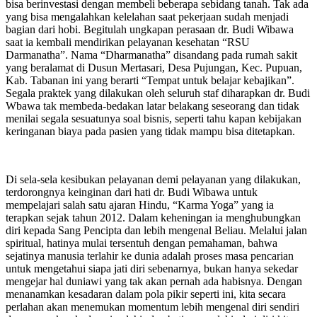
bisa berinvestasi dengan membeli beberapa sebidang tanah. Tak ada
yang bisa mengalahkan kelelahan saat pekerjaan sudah menjadi
bagian dari hobi. Begitulah ungkapan perasaan dr. Budi Wibawa
saat ia kembali mendirikan pelayanan kesehatan “RSU
Darmanatha”. Nama “Dharmanatha” disandang pada rumah sakit
yang beralamat di Dusun Mertasari, Desa Pujungan, Kec. Pupuan,
Kab. Tabanan ini yang berarti “Tempat untuk belajar kebajikan”.
Segala praktek yang dilakukan oleh seluruh staf diharapkan dr. Budi
Wbawa tak membeda-bedakan latar belakang seseorang dan tidak
menilai segala sesuatunya soal bisnis, seperti tahu kapan kebijakan
keringanan biaya pada pasien yang tidak mampu bisa ditetapkan.
Di sela-sela kesibukan pelayanan demi pelayanan yang dilakukan,
terdorongnya keinginan dari hati dr. Budi Wibawa untuk
mempelajari salah satu ajaran Hindu, “Karma Yoga” yang ia
terapkan sejak tahun 2012. Dalam keheningan ia menghubungkan
diri kepada Sang Pencipta dan lebih mengenal Beliau. Melalui jalan
spiritual, hatinya mulai tersentuh dengan pemahaman, bahwa
sejatinya manusia terlahir ke dunia adalah proses masa pencarian
untuk mengetahui siapa jati diri sebenarnya, bukan hanya sekedar
mengejar hal duniawi yang tak akan pernah ada habisnya. Dengan
menanamkan kesadaran dalam pola pikir seperti ini, kita secara
perlahan akan menemukan momentum lebih mengenal diri sendiri