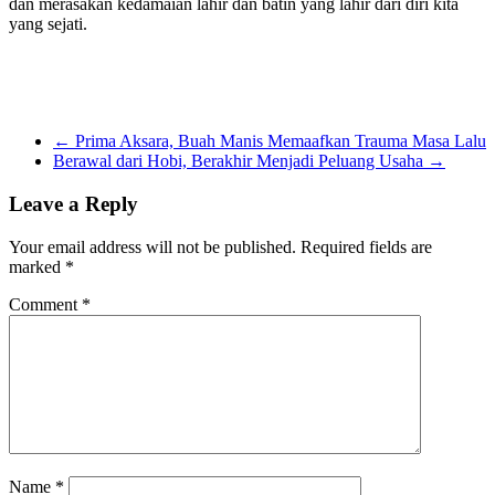
dan merasakan kedamaian lahir dan batin yang lahir dari diri kita
yang sejati.
←
Prima Aksara, Buah Manis Memaafkan Trauma Masa Lalu
Berawal dari Hobi, Berakhir Menjadi Peluang Usaha
→
Leave a Reply
Your email address will not be published.
Required fields are
marked
*
Comment
*
Name
*