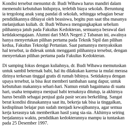
Kondisi tersebut menuntut dr. Budi Wibawa harus mandiri dalam
memenuhi kebutuhan hidupnya, terlebih biaya sekolah. Beruntung
ia tergolong anak yang pandai di sekolah, sehingga sebagian besar
pendidikannya dibiayai oleh beasiswa, begitu pun saat tiba masanya
melanjutkan kuliah. dr. Budi Wibawa mengungkapkan sebelum
pilihannya jatuh pada Fakultas Kedokteran, semuanya berawal dari
ketidaksengajaan. Alumni dari SMA Negeri 2 Tabanan ini, awalnya
hanya menyertakan pilihan pertama pada Teknik Sipil dan pilihan
kedua, Fakultas Teknolgi Pertanian. Saat pamannya menyaksikan
hal tersebut, ia didesak untuk mengganti pilihannya tersebut, dengan
menyertakan pilihan pertama pada Fakultas Kedokteran.
Di samping fokus dengan kuliahnya, dr. Budi Wibawa memutuskan
untuk sambil beternak babi, hal itu dilakukan karena ia mulai merasa
dirinya terkesan tinggal gratis di rumah bibinya. Setidaknya dengan
upaya tersebut, ia bisa ikut memberi tambahan uang dapur, untuk
kebutuhan makannya sehari-hari. Namun entah bagaimana di suatu
hari, usaha tempatnya menjual babi ternaknya ditutup, ia akhirnya
harus beralih sebagai penjual gula pasir secara berkeliling. Sangat
berat kondisi dirasakannya saat itu, bekerja tak bisa ia tinggalkan,
kedisplinan belajar pun sudah menjadi kewajibannya, agar semua
kerja kerasnya tak memberikan hasil yang sia-sia. Akhirnya seiring
berjalannya waktu, pendidikan kedokterannya mampu ia tuntaskan
pada 25 Desember 1997.