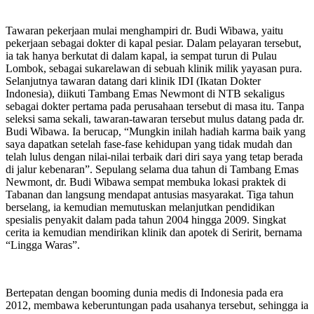
Tawaran pekerjaan mulai menghampiri dr. Budi Wibawa, yaitu
pekerjaan sebagai dokter di kapal pesiar. Dalam pelayaran tersebut,
ia tak hanya berkutat di dalam kapal, ia sempat turun di Pulau
Lombok, sebagai sukarelawan di sebuah klinik milik yayasan pura.
Selanjutnya tawaran datang dari klinik IDI (Ikatan Dokter
Indonesia), diikuti Tambang Emas Newmont di NTB sekaligus
sebagai dokter pertama pada perusahaan tersebut di masa itu. Tanpa
seleksi sama sekali, tawaran-tawaran tersebut mulus datang pada dr.
Budi Wibawa. Ia berucap, “Mungkin inilah hadiah karma baik yang
saya dapatkan setelah fase-fase kehidupan yang tidak mudah dan
telah lulus dengan nilai-nilai terbaik dari diri saya yang tetap berada
di jalur kebenaran”. Sepulang selama dua tahun di Tambang Emas
Newmont, dr. Budi Wibawa sempat membuka lokasi praktek di
Tabanan dan langsung mendapat antusias masyarakat. Tiga tahun
berselang, ia kemudian memutuskan melanjutkan pendidikan
spesialis penyakit dalam pada tahun 2004 hingga 2009. Singkat
cerita ia kemudian mendirikan klinik dan apotek di Seririt, bernama
“Lingga Waras”.
Bertepatan dengan booming dunia medis di Indonesia pada era
2012, membawa keberuntungan pada usahanya tersebut, sehingga ia