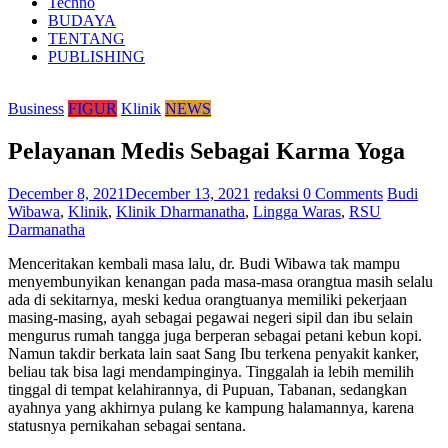
Techno
BUDAYA
TENTANG
PUBLISHING
Business
FIGUR
Klinik
NEWS
Pelayanan Medis Sebagai Karma Yoga
December 8, 2021
December 13, 2021
redaksi
0 Comments
Budi
Wibawa
,
Klinik
,
Klinik Dharmanatha
,
Lingga Waras
,
RSU
Darmanatha
Menceritakan kembali masa lalu, dr. Budi Wibawa tak mampu
menyembunyikan kenangan pada masa-masa orangtua masih selalu
ada di sekitarnya, meski kedua orangtuanya memiliki pekerjaan
masing-masing, ayah sebagai pegawai negeri sipil dan ibu selain
mengurus rumah tangga juga berperan sebagai petani kebun kopi.
Namun takdir berkata lain saat Sang Ibu terkena penyakit kanker,
beliau tak bisa lagi mendampinginya. Tinggalah ia lebih memilih
tinggal di tempat kelahirannya, di Pupuan, Tabanan, sedangkan
ayahnya yang akhirnya pulang ke kampung halamannya, karena
statusnya pernikahan sebagai sentana.