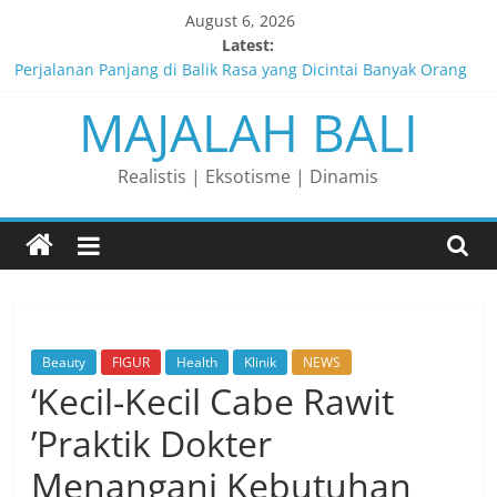
Skip
August 6, 2026
to
Latest:
content
Perjalanan Panjang di Balik Rasa yang Dicintai Banyak Orang
Pria yang Membaca Masa Depan dari Pesisir
MAJALAH BALI
Membaca Peluang, Menaklukkan Tantangan, dan Membangun
Bisnis Peternakan yang Berkelanjutan
Lelaki yang Mengubah Garis Menjadi Masa Depan
Realistis | Eksotisme | Dinamis
Matahari yang Lahir di Pulau Dewata
Beauty
FIGUR
Health
Klinik
NEWS
‘Kecil-Kecil Cabe Rawit
’Praktik Dokter
Menangani Kebutuhan