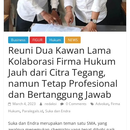
Business
FIGUR
Hukum
NEWS
Reuni Dua Kawan Lama
Kolaborasi Firma Hukum
Jauh dari Citra Tegang,
namun Tetap Profesional
dan Bertanggung Jawab
,
March 4, 2023
redaksi
0 Comments
Advokat
Firma
,
,
Hukum
Paralegals.id
Suka dan Endra
Suka dan Endra merupakan teman satu SMA, yang
awalnya menemukan chemistry yang tepat dihobi naik