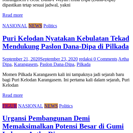
dipastikan tetap sesuai jadwal, yakni
Read more
NASIONAL
NEWS
Politics
Puri Kelodan Nyatakan Kebulatan Tekad
Mendukung Paslon Dana-Dipa di Pilkada
September 21, 2020
September 23, 2020
redaksi
0 Comments
Artha
Dipa
,
Karangasem
,
Paslon Dana-Dipa
,
Pilkada
Momen Pilkada Karangasem kali ini tampaknya jadi sejarah baru
bagi Puri Kelodan Karangasem. Ini pertama kali dalam sejarah, Puri
Kelodan
Read more
FIGUR
NASIONAL
NEWS
Politics
Urgansi Pembangunan Demi
Memaksimalkan Potensi Besar di Gumi