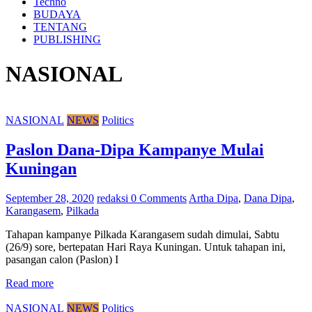
Techno
BUDAYA
TENTANG
PUBLISHING
NASIONAL
NASIONAL
NEWS
Politics
Paslon Dana-Dipa Kampanye Mulai
Kuningan
September 28, 2020
redaksi
0 Comments
Artha Dipa
,
Dana Dipa
,
Karangasem
,
Pilkada
Tahapan kampanye Pilkada Karangasem sudah dimulai, Sabtu
(26/9) sore, bertepatan Hari Raya Kuningan. Untuk tahapan ini,
pasangan calon (Paslon) I
Read more
NASIONAL
NEWS
Politics