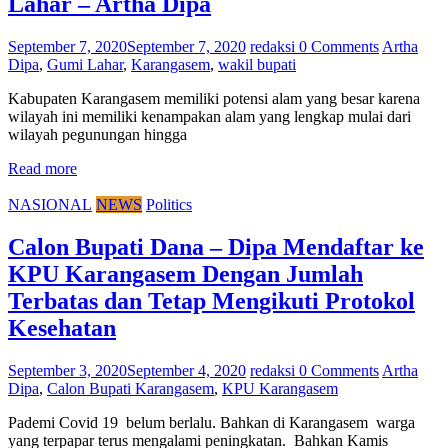
Lahar – Artha Dipa
September 7, 2020
September 7, 2020
redaksi
0 Comments
Artha
Dipa
,
Gumi Lahar
,
Karangasem
,
wakil bupati
Kabupaten Karangasem memiliki potensi alam yang besar karena
wilayah ini memiliki kenampakan alam yang lengkap mulai dari
wilayah pegunungan hingga
Read more
NASIONAL
NEWS
Politics
Calon Bupati Dana – Dipa Mendaftar ke
KPU Karangasem Dengan Jumlah
Terbatas dan Tetap Mengikuti Protokol
Kesehatan
September 3, 2020
September 4, 2020
redaksi
0 Comments
Artha
Dipa
,
Calon Bupati Karangasem
,
KPU Karangasem
Pademi Covid 19 belum berlalu. Bahkan di Karangasem warga
yang terpapar terus mengalami peningkatan. Bahkan Kamis