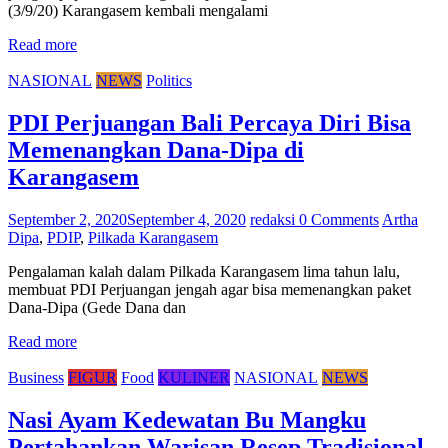
(3/9/20) Karangasem kembali mengalami
Read more
NASIONAL
NEWS
Politics
PDI Perjuangan Bali Percaya Diri Bisa
Memenangkan Dana-Dipa di
Karangasem
September 2, 2020
September 4, 2020
redaksi
0 Comments
Artha
Dipa
,
PDIP
,
Pilkada Karangasem
Pengalaman kalah dalam Pilkada Karangasem lima tahun lalu,
membuat PDI Perjuangan jengah agar bisa memenangkan paket
Dana-Dipa (Gede Dana dan
Read more
Business
FIGUR
Food
KULINER
NASIONAL
NEWS
Nasi Ayam Kedewatan Bu Mangku
Pertahankan Warisan Resep Tradisional