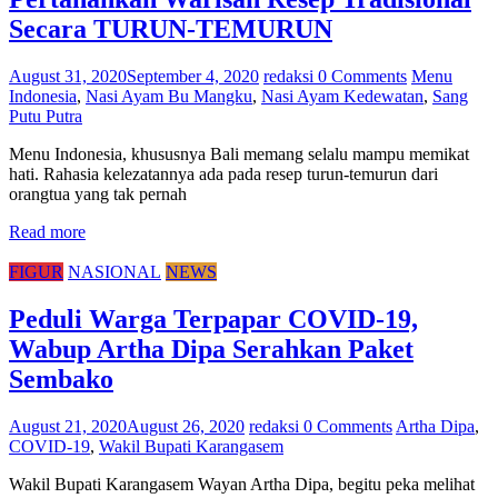
Secara TURUN-TEMURUN
August 31, 2020
September 4, 2020
redaksi
0 Comments
Menu
Indonesia
,
Nasi Ayam Bu Mangku
,
Nasi Ayam Kedewatan
,
Sang
Putu Putra
Menu Indonesia, khususnya Bali memang selalu mampu memikat
hati. Rahasia kelezatannya ada pada resep turun-temurun dari
orangtua yang tak pernah
Read more
FIGUR
NASIONAL
NEWS
Peduli Warga Terpapar COVID-19,
Wabup Artha Dipa Serahkan Paket
Sembako
August 21, 2020
August 26, 2020
redaksi
0 Comments
Artha Dipa
,
COVID-19
,
Wakil Bupati Karangasem
Wakil Bupati Karangasem Wayan Artha Dipa, begitu peka melihat