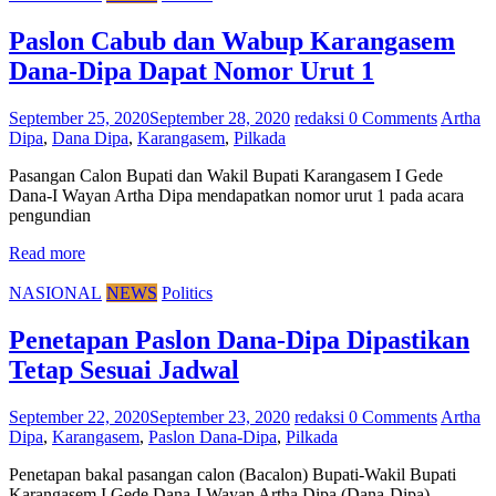
Paslon Cabub dan Wabup Karangasem
Dana-Dipa Dapat Nomor Urut 1
September 25, 2020
September 28, 2020
redaksi
0 Comments
Artha
Dipa
,
Dana Dipa
,
Karangasem
,
Pilkada
Pasangan Calon Bupati dan Wakil Bupati Karangasem I Gede
Dana-I Wayan Artha Dipa mendapatkan nomor urut 1 pada acara
pengundian
Read more
NASIONAL
NEWS
Politics
Penetapan Paslon Dana-Dipa Dipastikan
Tetap Sesuai Jadwal
September 22, 2020
September 23, 2020
redaksi
0 Comments
Artha
Dipa
,
Karangasem
,
Paslon Dana-Dipa
,
Pilkada
Penetapan bakal pasangan calon (Bacalon) Bupati-Wakil Bupati
Karangasem I Gede Dana-I Wayan Artha Dipa (Dana-Dipa)