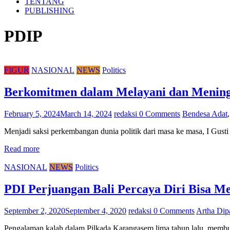
TENTANG
PUBLISHING
PDIP
FIGUR
NASIONAL
NEWS
Politics
Berkomitmen dalam Melayani dan Mening
February 5, 2024
March 14, 2024
redaksi
0 Comments
Bendesa Adat
Menjadi saksi perkembangan dunia politik dari masa ke masa, I Gus
Read more
NASIONAL
NEWS
Politics
PDI Perjuangan Bali Percaya Diri Bisa 
September 2, 2020
September 4, 2020
redaksi
0 Comments
Artha Dip
Pengalaman kalah dalam Pilkada Karangasem lima tahun lalu, memb