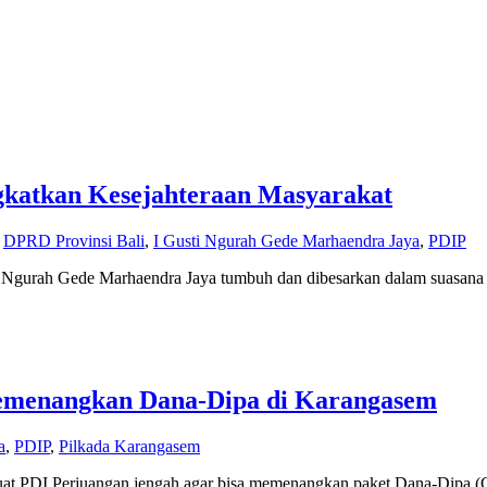
katkan Kesejahteraan Masyarakat
,
DPRD Provinsi Bali
,
I Gusti Ngurah Gede Marhaendra Jaya
,
PDIP
ti Ngurah Gede Marhaendra Jaya tumbuh dan dibesarkan dalam suasana
Memenangkan Dana-Dipa di Karangasem
a
,
PDIP
,
Pilkada Karangasem
uat PDI Perjuangan jengah agar bisa memenangkan paket Dana-Dipa 