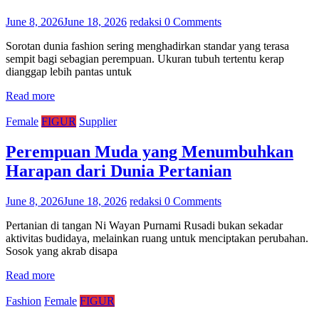
June 8, 2026
June 18, 2026
redaksi
0 Comments
Sorotan dunia fashion sering menghadirkan standar yang terasa
sempit bagi sebagian perempuan. Ukuran tubuh tertentu kerap
dianggap lebih pantas untuk
Read more
Female
FIGUR
Supplier
Perempuan Muda yang Menumbuhkan
Harapan dari Dunia Pertanian
June 8, 2026
June 18, 2026
redaksi
0 Comments
Pertanian di tangan Ni Wayan Purnami Rusadi bukan sekadar
aktivitas budidaya, melainkan ruang untuk menciptakan perubahan.
Sosok yang akrab disapa
Read more
Fashion
Female
FIGUR