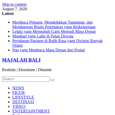
Skip to content
August 7, 2026
Latest:
Membaca Peluang, Menaklukkan Tantangan, dan
Membangun Bisnis Peternakan yang Berkelanjutan
Lelaki yang Mengubah Garis Menjadi Masa Depan
Matahari yang Lahir di Pulau Dewata
Perjalanan Panjang di Balik Rasa yang Dicintai Banyak
Orang
Pria yang Membaca Masa Depan dari Pesisir
MAJALAH BALI
Realistis | Eksotisme | Dinamis
NEWS
FIGUR
LIFESTYLE
DESTINASI
VIDEO
ENTERTAINTMENT