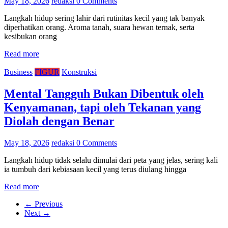
May 18, 2026
redaksi
0 Comments
Langkah hidup sering lahir dari rutinitas kecil yang tak banyak
diperhatikan orang. Aroma tanah, suara hewan ternak, serta
kesibukan orang
Read more
Business
FIGUR
Konstruksi
Mental Tangguh Bukan Dibentuk oleh
Kenyamanan, tapi oleh Tekanan yang
Diolah dengan Benar
May 18, 2026
redaksi
0 Comments
Langkah hidup tidak selalu dimulai dari peta yang jelas, sering kali
ia tumbuh dari kebiasaan kecil yang terus diulang hingga
Read more
← Previous
Next →