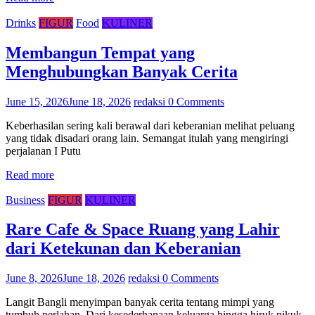
Drinks
FIGUR
Food
KULINER
Membangun Tempat yang
Menghubungkan Banyak Cerita
June 15, 2026
June 18, 2026
redaksi
0 Comments
Keberhasilan sering kali berawal dari keberanian melihat peluang
yang tidak disadari orang lain. Semangat itulah yang mengiringi
perjalanan I Putu
Read more
Business
FIGUR
KULINER
Rare Cafe & Space Ruang yang Lahir
dari Ketekunan dan Keberanian
June 8, 2026
June 18, 2026
redaksi
0 Comments
Langit Bangli menyimpan banyak cerita tentang mimpi yang
tumbuh perlahan. Dari kesederhanaan keluarga hingga hiruk pikuk