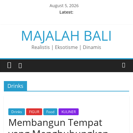
Skip
August 5, 2026
to
Latest:
content
Membaca Peluang, Menaklukkan Tantangan, dan Membangun
MAJALAH BALI
Bisnis Peternakan yang Berkelanjutan
Lelaki yang Mengubah Garis Menjadi Masa Depan
Matahari yang Lahir di Pulau Dewata
Realistis | Eksotisme | Dinamis
Perjalanan Panjang di Balik Rasa yang Dicintai Banyak Orang
Pria yang Membaca Masa Depan dari Pesisir
Drinks
Drinks
FIGUR
Food
KULINER
Membangun Tempat