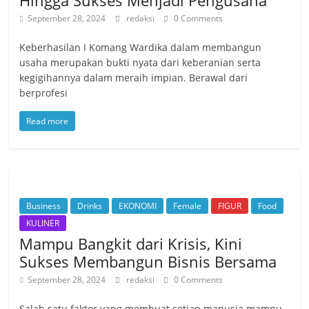
Hingga Sukses Menjadi Pengusaha
September 28, 2024
redaksi
0 Comments
Keberhasilan I Komang Wardika dalam membangun
usaha merupakan bukti nyata dari keberanian serta
kegigihannya dalam meraih impian. Berawal dari
berprofesi
Read more
Business
Drinks
EKONOMI
Female
FIGUR
Food
KULINER
Mampu Bangkit dari Krisis, Kini
Sukses Membangun Bisnis Bersama
September 28, 2024
redaksi
0 Comments
Salah satu faktor yang membuat setiap manusia mampu