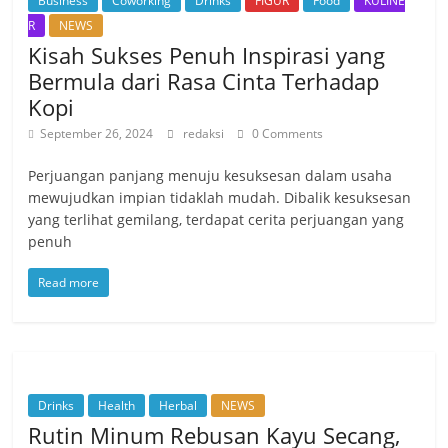
Business
Coworking
Drinks
FIGUR
Food
KULINE
R
NEWS
Kisah Sukses Penuh Inspirasi yang
Bermula dari Rasa Cinta Terhadap
Kopi
September 26, 2024
redaksi
0 Comments
Perjuangan panjang menuju kesuksesan dalam usaha
mewujudkan impian tidaklah mudah. Dibalik kesuksesan
yang terlihat gemilang, terdapat cerita perjuangan yang
penuh
Read more
Drinks
Health
Herbal
NEWS
Rutin Minum Rebusan Kayu Secang,