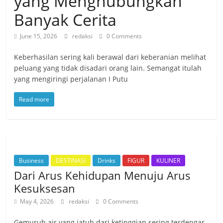
yang Menghubungkan
Banyak Cerita
June 15, 2026
redaksi
0 Comments
Keberhasilan sering kali berawal dari keberanian melihat
peluang yang tidak disadari orang lain. Semangat itulah
yang mengiringi perjalanan I Putu
Read more
Business
DESTINASI
Drinks
FIGUR
KULINER
Dari Arus Kehidupan Menuju Arus
Kesuksesan
May 4, 2026
redaksi
0 Comments
Gemuruh air yang jatuh dari ketinggian sering terdengar