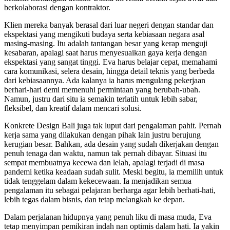
berkolaborasi dengan kontraktor.
Klien mereka banyak berasal dari luar negeri dengan standar dan
ekspektasi yang mengikuti budaya serta kebiasaan negara asal
masing-masing. Itu adalah tantangan besar yang kerap menguji
kesabaran, apalagi saat harus menyesuaikan gaya kerja dengan
ekspektasi yang sangat tinggi. Eva harus belajar cepat, memahami
cara komunikasi, selera desain, hingga detail teknis yang berbeda
dari kebiasaannya. Ada kalanya ia harus mengulang pekerjaan
berhari-hari demi memenuhi permintaan yang berubah-ubah.
Namun, justru dari situ ia semakin terlatih untuk lebih sabar,
fleksibel, dan kreatif dalam mencari solusi.
Konkrete Design Bali juga tak luput dari pengalaman pahit. Pernah
kerja sama yang dilakukan dengan pihak lain justru berujung
kerugian besar. Bahkan, ada desain yang sudah dikerjakan dengan
penuh tenaga dan waktu, namun tak pernah dibayar. Situasi itu
sempat membuatnya kecewa dan lelah, apalagi terjadi di masa
pandemi ketika keadaan sudah sulit. Meski begitu, ia memilih untuk
tidak tenggelam dalam kekecewaan. Ia menjadikan semua
pengalaman itu sebagai pelajaran berharga agar lebih berhati-hati,
lebih tegas dalam bisnis, dan tetap melangkah ke depan.
Dalam perjalanan hidupnya yang penuh liku di masa muda, Eva
tetap menyimpan pemikiran indah nan optimis dalam hati. Ia yakin