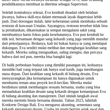
pendidikannya membuat ia diterima sebagai Supervisor.
Setelah kontraknya selesai, Eva kembali disadari oleh belahan
jiwanya, bahwa skill-nya dalam memasak layak diapresiasi lebih
jauh. Dari dorongan itulah, lahir keberanian untuk membuka sebuah
restoran di kawasan Umalas. Sayangnya, restoran tersebut tidak bisa
ia pertahankan, dikarenakan ia sempat mengalami sakit yang
membuatnya harus fokus pada kesehatannya. Eva pun kembali ke
titik nol, bersamaan dengan sang kekasih yang juga memilih mundur
dari pekerjaannya. Bedanya, kali ini bukan hanya ia yang mendapat
dukungan, Eva sendiri mulai melihat dan menghargai keahlian sang
kekasih. Mereka saling menguatkan, saling mengisi, dan percaya
bahwa dari nol pun, mereka bisa bangkit lagi.
Di balik perbedaan budaya yang dimiliki pasangan ini, keduanya
memiliki hati yang terpaut tak hanya soal kasih, juga membangun
masa depan. Dari keahlian sang kekasih di bidang desain, Eva
menyayangkan jika kemampuan itu hanya digunakan untuk
membantu teman atau proyek kecil-kecilan. Mereka mulai
berdiskusi untuk membangun sesuatu bersama, usaha yang bisa
memadukan keahlian desain sang kekasih dengan kemampuan Eva
di bidang akunting dan manajemen. Dari situlah langkah awal
mereka merintis bisnis bersama dimulai. Tahun 2023, lahirlah
Konkrete Design Bali. Eva mengurus akunting, sementara sang
kekasih menangani desain. Usaha ini resmi berizin sejak awal dan