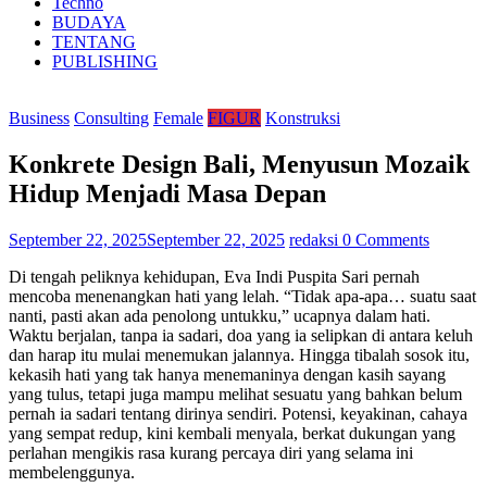
Techno
BUDAYA
TENTANG
PUBLISHING
Business
Consulting
Female
FIGUR
Konstruksi
Konkrete Design Bali, Menyusun Mozaik
Hidup Menjadi Masa Depan
September 22, 2025
September 22, 2025
redaksi
0 Comments
Di tengah peliknya kehidupan, Eva Indi Puspita Sari pernah
mencoba menenangkan hati yang lelah. “Tidak apa-apa… suatu saat
nanti, pasti akan ada penolong untukku,” ucapnya dalam hati.
Waktu berjalan, tanpa ia sadari, doa yang ia selipkan di antara keluh
dan harap itu mulai menemukan jalannya. Hingga tibalah sosok itu,
kekasih hati yang tak hanya menemaninya dengan kasih sayang
yang tulus, tetapi juga mampu melihat sesuatu yang bahkan belum
pernah ia sadari tentang dirinya sendiri. Potensi, keyakinan, cahaya
yang sempat redup, kini kembali menyala, berkat dukungan yang
perlahan mengikis rasa kurang percaya diri yang selama ini
membelenggunya.