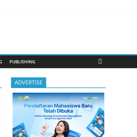
anjutan
G
PUBLISHING
ADVERTISE