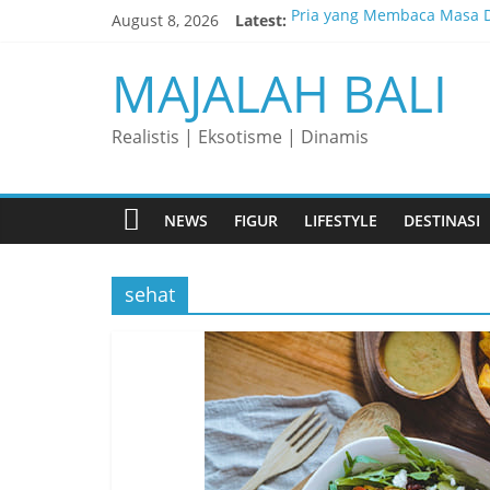
Skip
August 8, 2026
Latest:
Pria yang Membaca Masa D
to
content
Membaca Peluang, Menaklu
MAJALAH BALI
Lelaki yang Mengubah Gar
Matahari yang Lahir di Pu
Realistis | Eksotisme | Dinamis
Perjalanan Panjang di Bali
NEWS
FIGUR
LIFESTYLE
DESTINASI
sehat