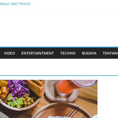
epan dari Pesisir
kkan Tantangan, dan Membangun Bisnis Peternakan yang Berkel
is Menjadi Masa Depan
lau Dewata
k Rasa yang Dicintai Banyak Orang
VIDEO
ENTERTAINTMENT
TECHNO
BUDAYA
TENTAN