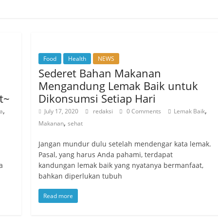
Food
Health
NEWS
Sederet Bahan Makanan
Mengandung Lemak Baik untuk
t~
Dikonsumsi Setiap Hari
,
,
a
July 17, 2020
redaksi
0 Comments
Lemak Baik
,
Makanan
sehat
Jangan mundur dulu setelah mendengar kata lemak.
Pasal, yang harus Anda pahami, terdapat
a
kandungan lemak baik yang nyatanya bermanfaat,
bahkan diperlukan tubuh
Read more