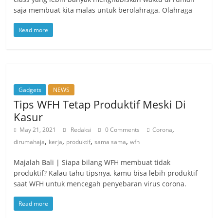
saja membuat kita malas untuk berolahraga. Olahraga
Read more
Gadgets
NEWS
Tips WFH Tetap Produktif Meski Di
Kasur
,
May 21, 2021
Redaksi
0 Comments
Corona
,
,
,
,
dirumahaja
kerja
produktif
sama sama
wfh
Majalah Bali | Siapa bilang WFH membuat tidak
produktif? Kalau tahu tipsnya, kamu bisa lebih produktif
saat WFH untuk mencegah penyebaran virus corona.
Read more