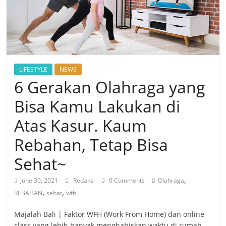
LIFESTYLE
NEWS
6 Gerakan Olahraga yang
Bisa Kamu Lakukan di
Atas Kasur. Kaum
Rebahan, Tetap Bisa
Sehat~
,
June 30, 2021
Redaksi
0 Comments
Olahraga
,
,
REBAHAN
sehat
wfh
Majalah Bali | Faktor WFH (Work From Home) dan online
class yang lebih banyak menghabiskan waktu di rumah