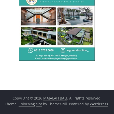
Copyright © 2026
MAJALAH BALI
. All rights reserved.
Theme:
ColorMag
slot
by ThemeGrill. Powered by
WordPress
.