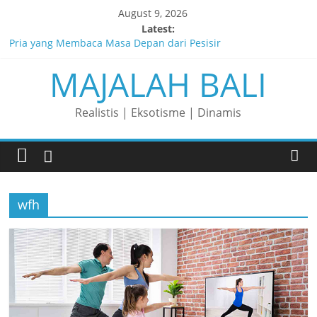
Skip
August 9, 2026
to
Latest:
content
Pria yang Membaca Masa Depan dari Pesisir
MAJALAH BALI
Membaca Peluang, Menaklukkan Tantangan, dan Membangun
Bisnis Peternakan yang Berkelanjutan
Lelaki yang Mengubah Garis Menjadi Masa Depan
Realistis | Eksotisme | Dinamis
Matahari yang Lahir di Pulau Dewata
Perjalanan Panjang di Balik Rasa yang Dicintai Banyak Orang
wfh