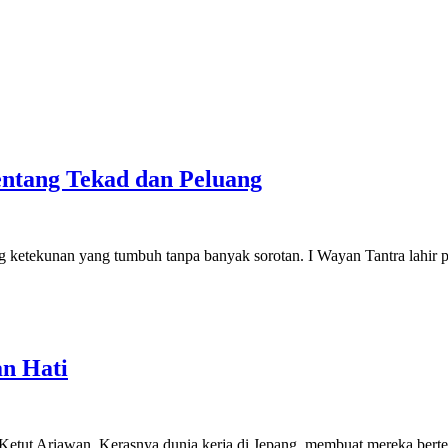
ntang Tekad dan Peluang
 ketekunan yang tumbuh tanpa banyak sorotan. I Wayan Tantra lahir 
an Hati
Ketut Ariawan. Kerasnya dunia kerja di Jepang, membuat mereka bert