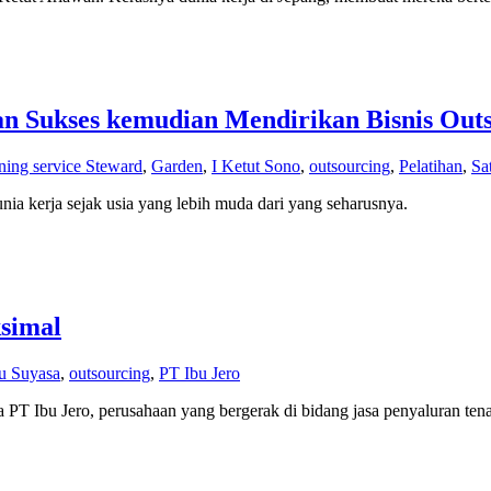
an Sukses kemudian Mendirikan Bisnis Out
ning service Steward
,
Garden
,
I Ketut Sono
,
outsourcing
,
Pelatihan
,
Sa
ia kerja sejak usia yang lebih muda dari yang seharusnya.
simal
u Suyasa
,
outsourcing
,
PT Ibu Jero
T Ibu Jero, perusahaan yang bergerak di bidang jasa penyaluran ten