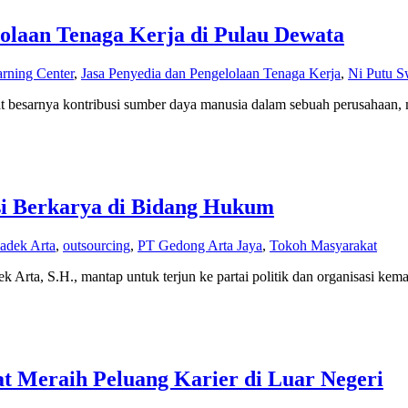
lolaan Tenaga Kerja di Pulau Dewata
rning Center
,
Jasa Penyedia dan Pengelolaan Tenaga Kerja
,
Ni Putu S
gat besarnya kontribusi sumber daya manusia dalam sebuah perusahaan
si Berkarya di Bidang Hukum
adek Arta
,
outsourcing
,
PT Gedong Arta Jaya
,
Tokoh Masyarakat
k Arta, S.H., mantap untuk terjun ke partai politik dan organisasi kem
 Meraih Peluang Karier di Luar Negeri