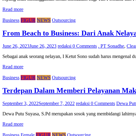
Read more
Business
FIGUR
NEWS
Outsourcing
From Beach to Business: Dari Anak Nelay
June 26, 2023
June 26, 2023
redaksi
0 Comments
. PT Sonadhe
,
Clea
Sebagai anak seorang nelayan, I Ketut Sono sudah harus mengenal dun
Read more
Business
FIGUR
NEWS
Outsourcing
Terdepan Dalam Memberi Pelayanan Mak
September 3, 2022
September 7, 2022
redaksi
0 Comments
Dewa Put
Dewa Putu Suyasa, S.Pd merupakan sosok yang membidangi lahirnya P
Read more
Business
Female
FIGUR
NEWS
Outsourcing