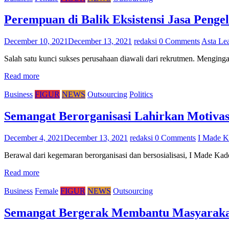
Perempuan di Balik Eksistensi Jasa Penge
December 10, 2021
December 13, 2021
redaksi
0 Comments
Asta Lea
Salah satu kunci sukses perusahaan diawali dari rekrutmen. Mengin
Read more
Business
FIGUR
NEWS
Outsourcing
Politics
Semangat Berorganisasi Lahirkan Motiva
December 4, 2021
December 13, 2021
redaksi
0 Comments
I Made K
Berawal dari kegemaran berorganisasi dan bersosialisasi, I Made Kade
Read more
Business
Female
FIGUR
NEWS
Outsourcing
Semangat Bergerak Membantu Masyarakat