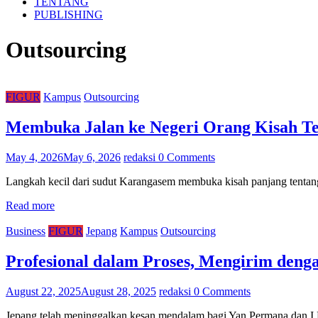
TENTANG
PUBLISHING
Outsourcing
FIGUR
Kampus
Outsourcing
Membuka Jalan ke Negeri Orang Kisah Te
May 4, 2026
May 6, 2026
redaksi
0 Comments
Langkah kecil dari sudut Karangasem membuka kisah panjang tentang
Read more
Business
FIGUR
Jepang
Kampus
Outsourcing
Profesional dalam Proses, Mengirim deng
August 22, 2025
August 28, 2025
redaksi
0 Comments
Jepang telah meninggalkan kesan mendalam bagi Yan Permana dan I 