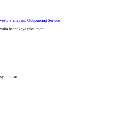
westy Prahayani
,
Outsourcing Service
, maka hendaknya rekrutmen
asyarakatan