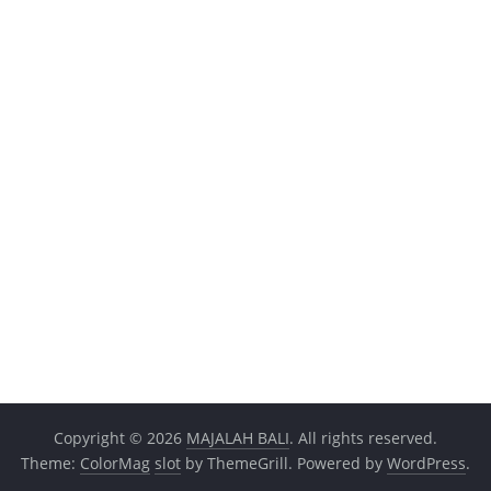
Copyright © 2026
MAJALAH BALI
. All rights reserved.
Theme:
ColorMag
slot
by ThemeGrill. Powered by
WordPress
.