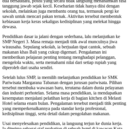
dua bersaudara, posisi yang secara tidak langsung menanamkan rasa
tanggung jawab sejak kecil. Keseharian tidak hanya diisi dengan
sekolah, melainkan juga membantu orang tua, termasuk pergi ke
sawah untuk mencari pakan ternak. Aktivitas tersebut membentuk
kebiasaan kerja keras sekaligus kedisiplinan yang melekat hingga
dewasa.
Pendidikan dasar ia jalani dengan sederhana, lalu melanjutkan ke
SMP Negeri 3. Masa remaja menjadi titik awal munculnya jiwa
wirausaha. Sepulang sekolah, ia berjualan tipat cantok, sebuah
makanan khas Bali yang cukup digemari. Pengalaman ini
memberikan pelajaran penting tentang menghadapi pelanggan,
mengelola waktu, serta memahami nilai dari setiap rupiah yang
diperoleh dari usaha sendiri.
Setelah lulus SMP, ia memilih melanjutkan pendidikan ke SMK
Pariwisata Margarana Tabanan dengan jurusan pariwisata. Pilihan
tersebut membuka wawasan baru, terutama dalam dunia pelayanan
dan industri perhotelan. Selama masa pendidikan, ia mendapatkan
kesempatan menjalani pelatihan kerja di bagian kitchen di Melasti
Hotel selama enam bulan. Pengalaman tersebut menjadi titik penting
yang memperkenalkannya pada standar kerja profesional,
kedisiplinan tinggi, serta detail dalam pengolahan makanan.
Usai menyelesaikan pendidikan, ia langsung terjun ke dunia kerja.
Ia diterima sebagai staf probation di sebuah hotel di kawasan Kuta