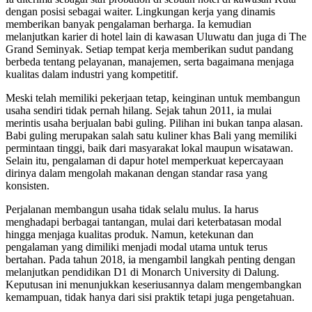
dengan posisi sebagai waiter. Lingkungan kerja yang dinamis
memberikan banyak pengalaman berharga. Ia kemudian
melanjutkan karier di hotel lain di kawasan Uluwatu dan juga di The
Grand Seminyak. Setiap tempat kerja memberikan sudut pandang
berbeda tentang pelayanan, manajemen, serta bagaimana menjaga
kualitas dalam industri yang kompetitif.
Meski telah memiliki pekerjaan tetap, keinginan untuk membangun
usaha sendiri tidak pernah hilang. Sejak tahun 2011, ia mulai
merintis usaha berjualan babi guling. Pilihan ini bukan tanpa alasan.
Babi guling merupakan salah satu kuliner khas Bali yang memiliki
permintaan tinggi, baik dari masyarakat lokal maupun wisatawan.
Selain itu, pengalaman di dapur hotel memperkuat kepercayaan
dirinya dalam mengolah makanan dengan standar rasa yang
konsisten.
Perjalanan membangun usaha tidak selalu mulus. Ia harus
menghadapi berbagai tantangan, mulai dari keterbatasan modal
hingga menjaga kualitas produk. Namun, ketekunan dan
pengalaman yang dimiliki menjadi modal utama untuk terus
bertahan. Pada tahun 2018, ia mengambil langkah penting dengan
melanjutkan pendidikan D1 di Monarch University di Dalung.
Keputusan ini menunjukkan keseriusannya dalam mengembangkan
kemampuan, tidak hanya dari sisi praktik tetapi juga pengetahuan.