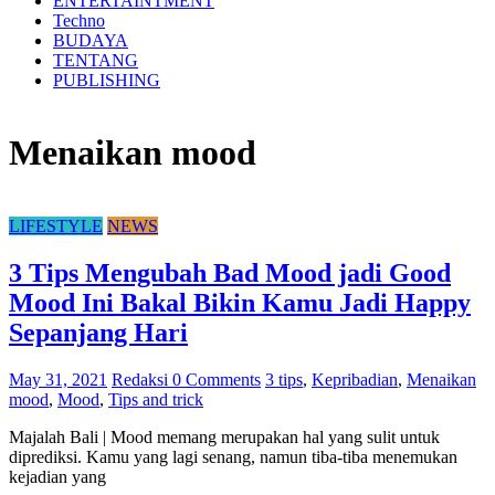
ENTERTAINTMENT
Techno
BUDAYA
TENTANG
PUBLISHING
Menaikan mood
LIFESTYLE
NEWS
3 Tips Mengubah Bad Mood jadi Good
Mood Ini Bakal Bikin Kamu Jadi Happy
Sepanjang Hari
May 31, 2021
Redaksi
0 Comments
3 tips
,
Kepribadian
,
Menaikan
mood
,
Mood
,
Tips and trick
Majalah Bali | Mood memang merupakan hal yang sulit untuk
diprediksi. Kamu yang lagi senang, namun tiba-tiba menemukan
kejadian yang