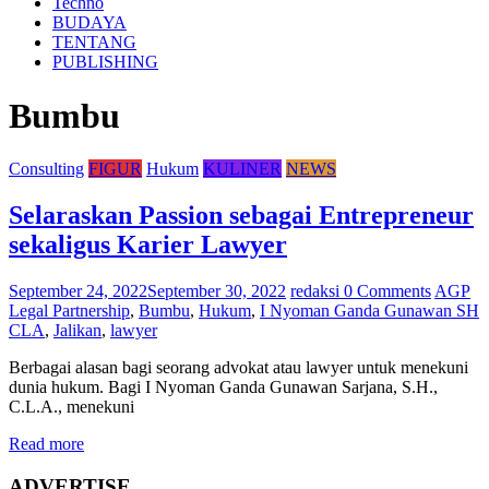
Techno
BUDAYA
TENTANG
PUBLISHING
Bumbu
Consulting
FIGUR
Hukum
KULINER
NEWS
Selaraskan Passion sebagai Entrepreneur
sekaligus Karier Lawyer
September 24, 2022
September 30, 2022
redaksi
0 Comments
AGP
Legal Partnership
,
Bumbu
,
Hukum
,
I Nyoman Ganda Gunawan SH
CLA
,
Jalikan
,
lawyer
Berbagai alasan bagi seorang advokat atau lawyer untuk menekuni
dunia hukum. Bagi I Nyoman Ganda Gunawan Sarjana, S.H.,
C.L.A., menekuni
Read more
ADVERTISE