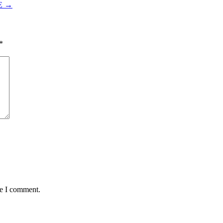
RE
→
*
me I comment.