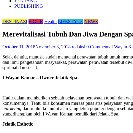
TENTANG
PUBLISHING
DESTINASI
FIGUR
Health
LIFESTYLE
NEWS
Merevitalisasi Tubuh Dan Jiwa Dengan Spa
October 31, 2018
November 3, 2018
redaksi
0 Comments
I Wayan K
Sejak dahulu, manusia sudah mengenal perawatan tubuh untuk memper
dan ilmu pengetahuan masyarakat, perawatan-perawatan tersebut diwar
spiritual dan sosial.
I Wayan Kamar – Owner Jelatik Spa
Hadir dalam memberikan sebuah pelayanan perawatan tubuh dan wajah
konsumennya. Tentu bila konsumen merasa puas atas pelayanan yang 
marketing
dari mulut ke mulut atau yang lebih populer dengan sebut
yang diterapkan oleh I Wayan Kamar, pemilik dari Jelatik Spa.
Jelatik Esthetic