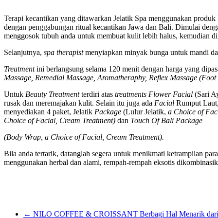
Terapi kecantikan yang ditawarkan Jelatik Spa menggunakan produk h
dengan penggabungan ritual kecantikan Jawa dan Bali. Dimulai dengan 
menggosok tubuh anda untuk membuat kulit lebih halus, kemudian dii
Selanjutnya,
spa therapist
menyiapkan minyak bunga untuk mandi dan l
Treatment
ini berlangsung selama 120 menit dengan harga yang dipasa
Massage, Remedial Massage, Aromatheraphy, Reflex Massage (Foo
Untuk
Beauty Treatment
terdiri atas
treatments Flower Facial
(Sari 
rusak dan meremajakan kulit. Selain itu juga ada
Facial
Rumput Laut
menyediakan 4 paket, Jelatik
Package
(Lulur Jelatik,
a Choice of Fac
Choice of Facial, Cream Treatment)
dan
Touch Of Bali Package
(Body Wrap, a Choice of Facial, Cream Treatment).
Bila anda tertarik, datanglah segera untuk menikmati ketrampilan para
menggunakan herbal dan alami, rempah-rempah eksotis dikombinasik
←
NILO COFFEE & CROISSANT Berbagi Hal Menarik dari S