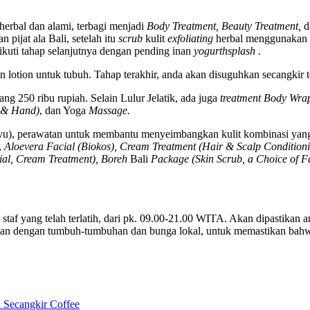
erbal dan alami, terbagi menjadi
Body Treatment, Beauty Treatment,
d
pijat ala Bali, setelah itu
scrub
kulit
exfoliating
herbal menggunakan 
kuti tahap selanjutnya dengan pending inan
yogurthsplash
.
otion untuk tubuh. Tahap terakhir, anda akan disuguhkan secangkir t
ng 250 ribu rupiah. Selain Lulur Jelatik, ada juga
treatment Body Wra
t & Hand)
, dan Yoga
Massage.
Ayu), perawatan untuk membantu menyeimbangkan kulit kombinasi yan
,
Aloevera Facial (Biokos), Cream Treatment (Hair & Scalp Conditioni
ial, Cream Treatment), Boreh
Bali
Package (Skin Scrub, a Choice of F
 staf yang telah terlatih, dari pk. 09.00-21.00 WITA. Akan dipastikan 
an dengan tumbuh-tumbuhan dan bunga lokal, untuk memastikan bahwa 
ecangkir Coffee