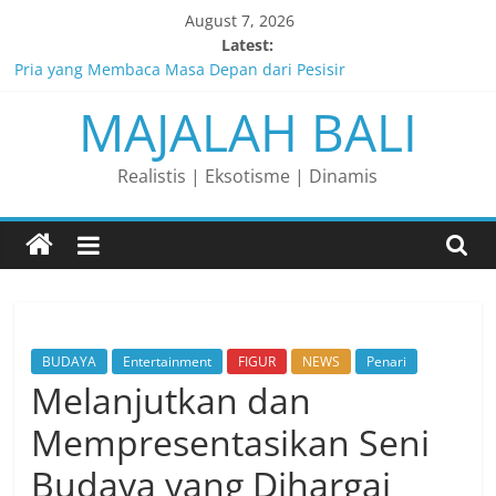
Skip
August 7, 2026
to
Latest:
content
Pria yang Membaca Masa Depan dari Pesisir
MAJALAH BALI
Membaca Peluang, Menaklukkan Tantangan, dan Membangun
Bisnis Peternakan yang Berkelanjutan
Lelaki yang Mengubah Garis Menjadi Masa Depan
Realistis | Eksotisme | Dinamis
Matahari yang Lahir di Pulau Dewata
Perjalanan Panjang di Balik Rasa yang Dicintai Banyak Orang
BUDAYA
Entertainment
FIGUR
NEWS
Penari
Melanjutkan dan
Mempresentasikan Seni
Budaya yang Dihargai