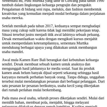
Sementara itu, Putu Murtika yang lahir di Guwang pada tahun 1990
tumbuh dalam lingkungan keluarga pengrajin dan pengukir.
Pengalaman di bidang seni rupa, melukis, dan fashion membentuk
kreativitas yang kemudian menjadi modal berharga dalam perjalanan
usaha mereka.
Setelah menikah pada tahun 2017, keduanya sempat menghadapi
masa yang cukup sulit karena tidak lagi memiliki pekerjaan tetap.
Situasi tersebut justru menjadi titik awal lahirnya sebuah peluang.
Desak memanfaatkan waktu dengan mengikuti kursus menjahit
untuk memperdalam keterampilannya, sementara Murtika
mendukung berbagai upaya yang dilakukan untuk membangun
usaha mandiri.
Awal mula Kamen Rare Bali berangkat dari kebutuhan keluarga
sendiri. Desak membuat sebuah kamen untuk anaknya dan
mengunggah hasil jahitannya ke media sosial. Saat itu produk
kamen anak belum banyak dijual seperti sekarang sehingga hasil
karyanya menarik perhatian banyak orang. Tanpa diduga, unggahan
tersebut mulai mendatangkan pesanan dari berbagai pelanggan. Dari
satu pesanan ke pesanan berikutnya, usaha kecil yang dikerjakan
dari rumah perlahan mulai berkembang.
Pada masa awal usaha, seluruh proses dikerjakan sendiri. Mulai dari
memilih bahan, membuat pola, menjahit, hingga melayani
pelanggan dilakukan dengan penuh ketelitian. Kualitas menjadi