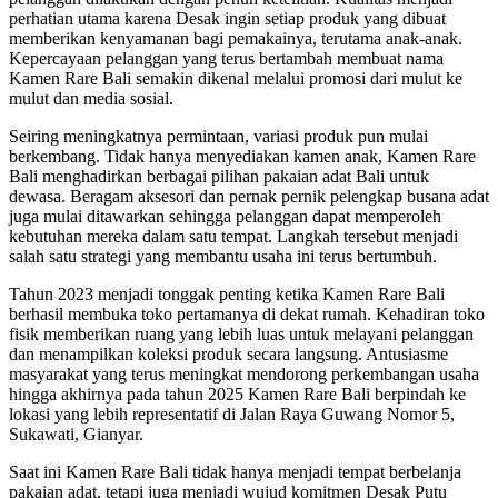
perhatian utama karena Desak ingin setiap produk yang dibuat
memberikan kenyamanan bagi pemakainya, terutama anak-anak.
Kepercayaan pelanggan yang terus bertambah membuat nama
Kamen Rare Bali semakin dikenal melalui promosi dari mulut ke
mulut dan media sosial.
Seiring meningkatnya permintaan, variasi produk pun mulai
berkembang. Tidak hanya menyediakan kamen anak, Kamen Rare
Bali menghadirkan berbagai pilihan pakaian adat Bali untuk
dewasa. Beragam aksesori dan pernak pernik pelengkap busana adat
juga mulai ditawarkan sehingga pelanggan dapat memperoleh
kebutuhan mereka dalam satu tempat. Langkah tersebut menjadi
salah satu strategi yang membantu usaha ini terus bertumbuh.
Tahun 2023 menjadi tonggak penting ketika Kamen Rare Bali
berhasil membuka toko pertamanya di dekat rumah. Kehadiran toko
fisik memberikan ruang yang lebih luas untuk melayani pelanggan
dan menampilkan koleksi produk secara langsung. Antusiasme
masyarakat yang terus meningkat mendorong perkembangan usaha
hingga akhirnya pada tahun 2025 Kamen Rare Bali berpindah ke
lokasi yang lebih representatif di Jalan Raya Guwang Nomor 5,
Sukawati, Gianyar.
Saat ini Kamen Rare Bali tidak hanya menjadi tempat berbelanja
pakaian adat, tetapi juga menjadi wujud komitmen Desak Putu