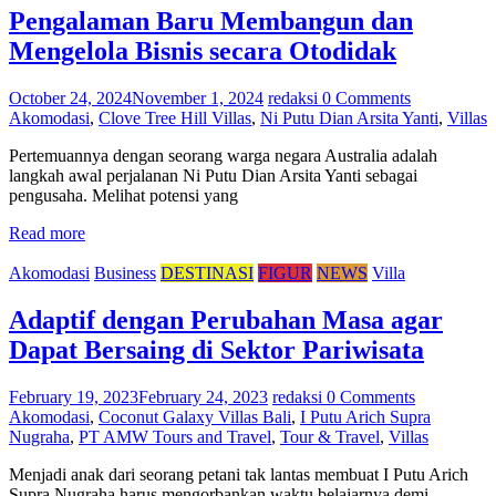
Pengalaman Baru Membangun dan
Mengelola Bisnis secara Otodidak
October 24, 2024
November 1, 2024
redaksi
0 Comments
Akomodasi
,
Clove Tree Hill Villas
,
Ni Putu Dian Arsita Yanti
,
Villas
Pertemuannya dengan seorang warga negara Australia adalah
langkah awal perjalanan Ni Putu Dian Arsita Yanti sebagai
pengusaha. Melihat potensi yang
Read more
Akomodasi
Business
DESTINASI
FIGUR
NEWS
Villa
Adaptif dengan Perubahan Masa agar
Dapat Bersaing di Sektor Pariwisata
February 19, 2023
February 24, 2023
redaksi
0 Comments
Akomodasi
,
Coconut Galaxy Villas Bali
,
I Putu Arich Supra
Nugraha
,
PT AMW Tours and Travel
,
Tour & Travel
,
Villas
Menjadi anak dari seorang petani tak lantas membuat I Putu Arich
Supra Nugraha harus mengorbankan waktu belajarnya demi