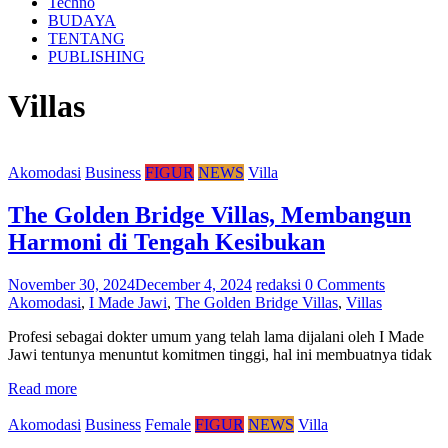
Techno
BUDAYA
TENTANG
PUBLISHING
Villas
Akomodasi
Business
FIGUR
NEWS
Villa
The Golden Bridge Villas, Membangun
Harmoni di Tengah Kesibukan
November 30, 2024
December 4, 2024
redaksi
0 Comments
Akomodasi
,
I Made Jawi
,
The Golden Bridge Villas
,
Villas
Profesi sebagai dokter umum yang telah lama dijalani oleh I Made
Jawi tentunya menuntut komitmen tinggi, hal ini membuatnya tidak
Read more
Akomodasi
Business
Female
FIGUR
NEWS
Villa