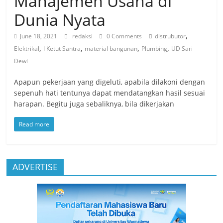
Manajemen Usaha di
Dunia Nyata
,
June 18, 2021
redaksi
0 Comments
distrubutor
,
,
,
,
Elektrikal
I Ketut Santra
material bangunan
Plumbing
UD Sari
Dewi
Apapun pekerjaan yang digeluti, apabila dilakoni dengan
sepenuh hati tentunya dapat mendatangkan hasil sesuai
harapan. Begitu juga sebaliknya, bila dikerjakan
Read more
ADVERTISE