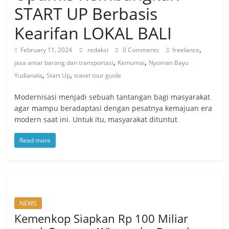
START UP Berbasis
Kearifan LOKAL BALI
,
February 11, 2024
redaksi
0 Comments
freelance
,
,
jasa antar barang dan transportasi
Kemumai
Nyoman Bayu
,
,
Yudianala
Start Up
travel tour guide
Modernisasi menjadi sebuah tantangan bagi masyarakat
agar mampu beradaptasi dengan pesatnya kemajuan era
modern saat ini. Untuk itu, masyarakat dituntut
Read more
NEWS
Kemenkop Siapkan Rp 100 Miliar