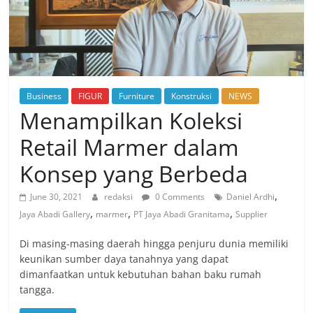
Business
FIGUR
Furniture
Konstruksi
NEWS
Menampilkan Koleksi
Retail Marmer dalam
Konsep yang Berbeda
,
June 30, 2021
redaksi
0 Comments
Daniel Ardhi
,
,
,
Jaya Abadi Gallery
marmer
PT Jaya Abadi Granitama
Supplier
Di masing-masing daerah hingga penjuru dunia memiliki
keunikan sumber daya tanahnya yang dapat
dimanfaatkan untuk kebutuhan bahan baku rumah
tangga.