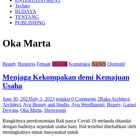
ENTERTAINTMENT
Techno
BUDAYA
TENTANG
PUBLISHING
Oka Marta
Beauty
Business
Female
FIGUR
Konstruksi
NEWS
Otomotif
Menjaga Kekompakan demi Kemajuan
Usaha
June 30, 2023
July 3, 2023
redaksi
0 Comments
2Raka Architect
,
Architect
,
Ayu Beauty and Studio
,
Ayu Werdhiasari
,
Beauty
,
Garasi
Dewata
,
Oka Marta
,
Showroom
Bangkitnya perekonomian Bali pasca Covid-19 melanda ditandai
dengan hadirnya sejumlah usaha baru. Hal tersebut disebabkan oleh
meningkatnya minat masyarakat untuk