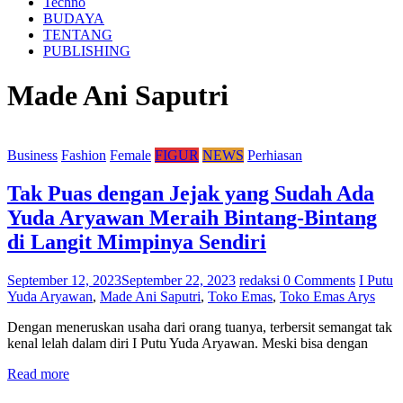
Techno
BUDAYA
TENTANG
PUBLISHING
Made Ani Saputri
Business
Fashion
Female
FIGUR
NEWS
Perhiasan
Tak Puas dengan Jejak yang Sudah Ada
Yuda Aryawan Meraih Bintang-Bintang
di Langit Mimpinya Sendiri
September 12, 2023
September 22, 2023
redaksi
0 Comments
I Putu
Yuda Aryawan
,
Made Ani Saputri
,
Toko Emas
,
Toko Emas Arys
Dengan meneruskan usaha dari orang tuanya, terbersit semangat tak
kenal lelah dalam diri I Putu Yuda Aryawan. Meski bisa dengan
Read more