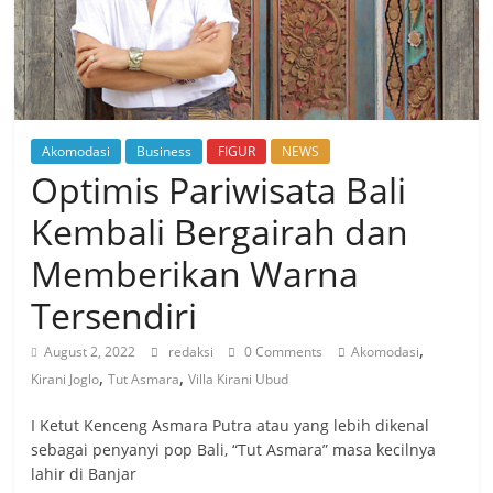
Akomodasi
Business
FIGUR
NEWS
Optimis Pariwisata Bali
Kembali Bergairah dan
Memberikan Warna
Tersendiri
,
August 2, 2022
redaksi
0 Comments
Akomodasi
,
,
Kirani Joglo
Tut Asmara
Villa Kirani Ubud
I Ketut Kenceng Asmara Putra atau yang lebih dikenal
sebagai penyanyi pop Bali, “Tut Asmara” masa kecilnya
lahir di Banjar