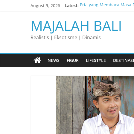
Skip
August 9, 2026
Latest:
Pria yang Membaca Masa D
to
content
Membaca Peluang, Menakl
MAJALAH BALI
Lelaki yang Mengubah Gar
Matahari yang Lahir di Pu
Realistis | Eksotisme | Dinamis
Perjalanan Panjang di Bali
NEWS
FIGUR
LIFESTYLE
DESTINASI