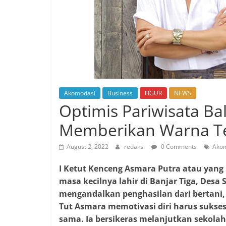
Akomodasi
Business
FIGUR
NEWS
Optimis Pariwisata Ba
Memberikan Warna Te
August 2, 2022
redaksi
0 Comments
Ako
I Ketut Kenceng Asmara Putra atau yang 
masa kecilnya lahir di Banjar Tiga, Des
mengandalkan penghasilan dari bertani,
Tut Asmara memotivasi diri harus sukses
sama. Ia bersikeras melanjutkan sekolah