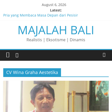
Skip
August 6, 2026
to
Latest:
content
Pria yang Membaca Masa Depan dari Pesisir
MAJALAH BALI
Membaca Peluang, Menaklukkan Tantangan, dan Membangun
Bisnis Peternakan yang Berkelanjutan
Lelaki yang Mengubah Garis Menjadi Masa Depan
Realistis | Eksotisme | Dinamis
Matahari yang Lahir di Pulau Dewata
Perjalanan Panjang di Balik Rasa yang Dicintai Banyak Orang
CV Wina Graha Aestetika