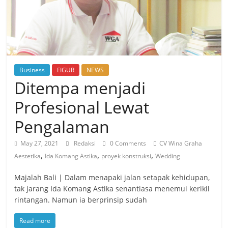
Business
FIGUR
NEWS
Ditempa menjadi
Profesional Lewat
Pengalaman
May 27, 2021
Redaksi
0 Comments
CV Wina Graha
,
,
,
Aestetika
Ida Komang Astika
proyek konstruksi
Wedding
Majalah Bali | Dalam menapaki jalan setapak kehidupan,
tak jarang Ida Komang Astika senantiasa menemui kerikil
rintangan. Namun ia berprinsip sudah
Read more