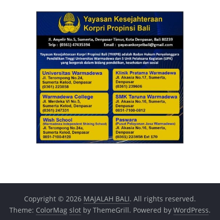
Copyright © 2026
MAJALAH BALI
. All rights reserved.
Theme:
ColorMag
slot
by ThemeGrill. Powered by
WordPress
.