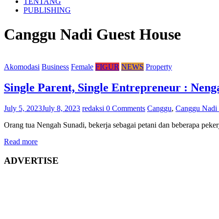
TENTANG
PUBLISHING
Canggu Nadi Guest House
Akomodasi
Business
Female
FIGUR
NEWS
Property
Single Parent, Single Entrepreneur : Ne
July 5, 2023
July 8, 2023
redaksi
0 Comments
Canggu
,
Canggu Nadi
Orang tua Nengah Sunadi, bekerja sebagai petani dan beberapa pekerj
Read more
ADVERTISE