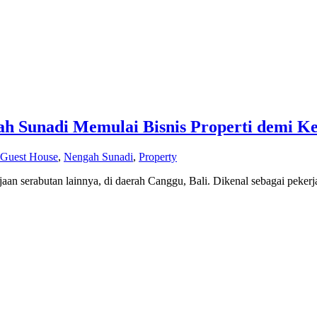
ngah Sunadi Memulai Bisnis Properti demi
 Guest House
,
Nengah Sunadi
,
Property
aan serabutan lainnya, di daerah Canggu, Bali. Dikenal sebagai pekerj