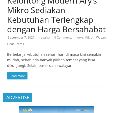
Kelontong Modern Ary’s
Mikro Sediakan
Kebutuhan Terlengkap
dengan Harga Bersahabat
,
September 7, 2021
redaksi
0 Comments
Ary’s Mikro
I Wayan
,
Gede
retail
Berbelanja kebutuhan sehari-hari di masa kini semakin
mudah, sebab ada banyak pilihan tempat yang bisa
dikunjungi. Selain pasar dan swalayan,
Read more
ADVERTISE