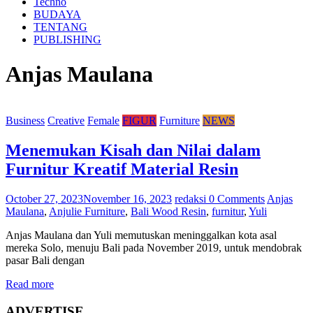
Techno
BUDAYA
TENTANG
PUBLISHING
Anjas Maulana
Business
Creative
Female
FIGUR
Furniture
NEWS
Menemukan Kisah dan Nilai dalam
Furnitur Kreatif Material Resin
October 27, 2023
November 16, 2023
redaksi
0 Comments
Anjas
Maulana
,
Anjulie Furniture
,
Bali Wood Resin
,
furnitur
,
Yuli
Anjas Maulana dan Yuli memutuskan meninggalkan kota asal
mereka Solo, menuju Bali pada November 2019, untuk mendobrak
pasar Bali dengan
Read more
ADVERTISE