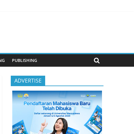
anjutan
NG
PUBLISHING
ADVERTISE