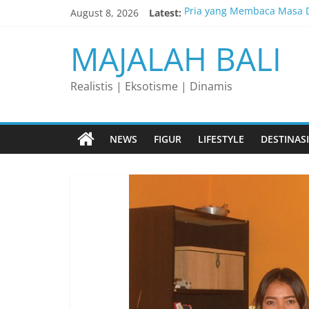
Skip
August 8, 2026
Latest:
Pria yang Membaca Masa D
to
content
Membaca Peluang, Menakl
MAJALAH BALI
Lelaki yang Mengubah Gar
Matahari yang Lahir di Pu
Realistis | Eksotisme | Dinamis
Perjalanan Panjang di Bali
NEWS
FIGUR
LIFESTYLE
DESTINASI