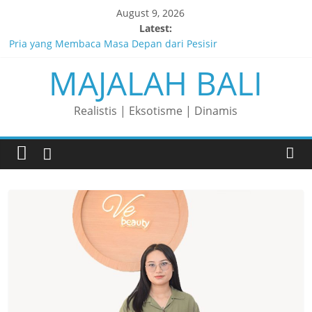
Skip
August 9, 2026
to
Latest:
content
Pria yang Membaca Masa Depan dari Pesisir
MAJALAH BALI
Membaca Peluang, Menaklukkan Tantangan, dan Membangun
Bisnis Peternakan yang Berkelanjutan
Lelaki yang Mengubah Garis Menjadi Masa Depan
Realistis | Eksotisme | Dinamis
Matahari yang Lahir di Pulau Dewata
Perjalanan Panjang di Balik Rasa yang Dicintai Banyak Orang