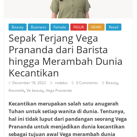
Beauty
Business
Female
FIGUR
NEWS
Retail
Sepak Terjang Vega
Prananda dari Barista
hingga Merambah Dunia
Kecantikan
,
December 18, 2022
redaksi
0 Comments
Beauty
,
,
Kosmetik
Ve beauty
Vega Prananda
Kecantikan merupakan salah satu anugerah
Tuhan untuk setiap wanita di dunia. Tentunya,
hal ini tidak luput dari pandangan seorang Vega
Prananda untuk menjadikan dunia kecantikan
sebagai tujuan awal Vega merambah dunia