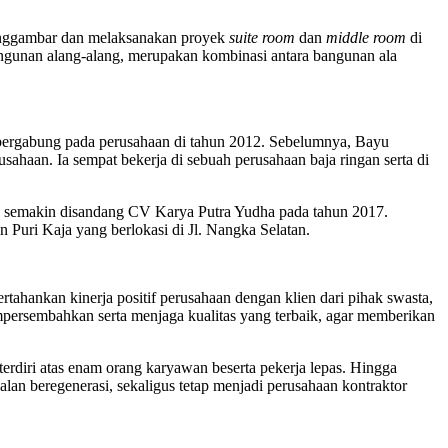
enggambar dan melaksanakan proyek
suite room
dan
middle room
di
ngunan alang-alang, merupakan kombinasi antara bangunan ala
bergabung pada perusahaan di tahun 2012. Sebelumnya, Bayu
usahaan. Ia sempat bekerja di sebuah perusahaan baja ringan serta di
 semakin disandang CV Karya Putra Yudha pada tahun 2017.
uri Kaja yang berlokasi di Jl. Nangka Selatan.
ahankan kinerja positif perusahaan dengan klien dari pihak swasta,
rsembahkan serta menjaga kualitas yang terbaik, agar memberikan
rdiri atas enam orang karyawan beserta pekerja lepas. Hingga
lan beregenerasi, sekaligus tetap menjadi perusahaan kontraktor