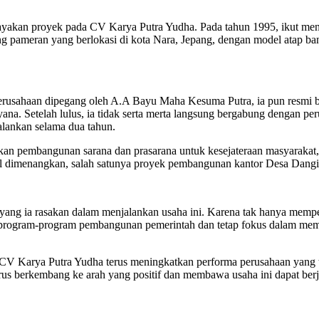
ayakan proyek pada CV Karya Putra Yudha. Pada tahun 1995, ikut m
 pameran yang berlokasi di kota Nara, Jepang, dengan model atap ba
perusahaan dipegang oleh A.A Bayu Maha Kesuma Putra, ia pun resmi 
yana. Setelah lulus, ia tidak serta merta langsung bergabung dengan per
lankan selama dua tahun.
n pembangunan sarana dan prasarana untuk kesejateraan masyarakat,
dimenangkan, salah satunya proyek pembangunan kantor Desa Dangin P
ng ia rasakan dalam menjalankan usaha ini. Karena tak hanya mempert
rogram-program pembangunan pemerintah dan tetap fokus dalam mempe
CV Karya Putra Yudha terus meningkatkan performa perusahaan yang te
us berkembang ke arah yang positif dan membawa usaha ini dapat berja