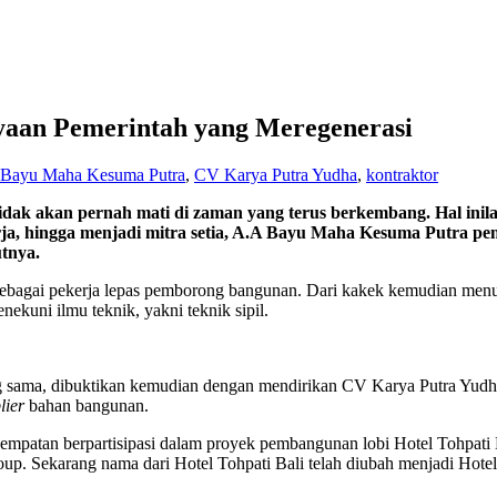
yaan Pemerintah yang Meregenerasi
Bayu Maha Kesuma Putra
,
CV Karya Putra Yudha
,
kontraktor
 tidak akan pernah mati di zaman yang terus berkembang. Hal in
, hingga menjadi mitra setia, A.A Bayu Maha Kesuma Putra pe
utnya.
sebagai pekerja lepas pemborong bangunan. Dari kakek kemudian menu
nekuni ilmu teknik, yakni teknik sipil.
sama, dibuktikan kemudian dengan mendirikan CV Karya Putra Yudha p
lier
bahan bangunan.
empatan berpartisipasi dalam proyek pembangunan lobi Hotel Tohpati 
oup. Sekarang nama dari Hotel Tohpati Bali telah diubah menjadi Hotel