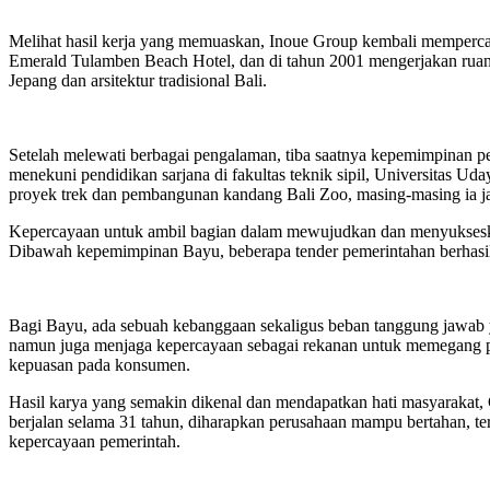
Melihat hasil kerja yang memuaskan, Inoue Group kembali memperc
Emerald Tulamben Beach Hotel, dan di tahun 2001 mengerjakan ruang
Jepang dan arsitektur tradisional Bali.
Setelah melewati berbagai pengalaman, tiba saatnya kepemimpinan 
menekuni pendidikan sarjana di fakultas teknik sipil, Universitas Uda
proyek trek dan pembangunan kandang Bali Zoo, masing-masing ia ja
Kepercayaan untuk ambil bagian dalam mewujudkan dan menyukseska
Dibawah kepemimpinan Bayu, beberapa tender pemerintahan berhasil 
Bagi Bayu, ada sebuah kebanggaan sekaligus beban tanggung jawab ya
namun juga menjaga kepercayaan sebagai rekanan untuk memegang p
kepuasan pada konsumen.
Hasil karya yang semakin dikenal dan mendapatkan hati masyarakat, 
berjalan selama 31 tahun, diharapkan perusahaan mampu bertahan, ter
kepercayaan pemerintah.