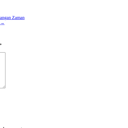
mbangan Zaman
→
*