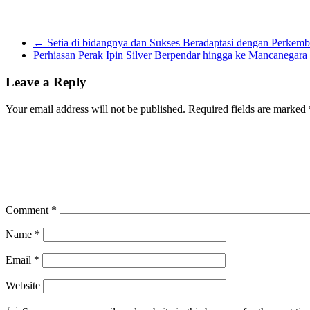
←
Setia di bidangnya dan Sukses Beradaptasi dengan Perke
Perhiasan Perak Ipin Silver Berpendar hingga ke Mancanegara
Leave a Reply
Your email address will not be published.
Required fields are marked
Comment
*
Name
*
Email
*
Website