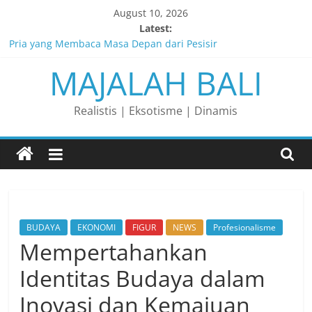
Skip
August 10, 2026
to
Latest:
content
Pria yang Membaca Masa Depan dari Pesisir
MAJALAH BALI
Membaca Peluang, Menaklukkan Tantangan, dan Membangun
Bisnis Peternakan yang Berkelanjutan
Lelaki yang Mengubah Garis Menjadi Masa Depan
Realistis | Eksotisme | Dinamis
Matahari yang Lahir di Pulau Dewata
Perjalanan Panjang di Balik Rasa yang Dicintai Banyak Orang
BUDAYA
EKONOMI
FIGUR
NEWS
Profesionalisme
Mempertahankan
Identitas Budaya dalam
Inovasi dan Kemajuan