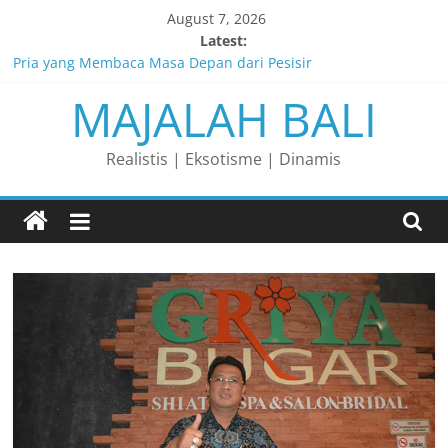
Skip
August 7, 2026
to
Latest:
Perjalanan Panjang di Balik Rasa yang Dicintai Banyak Orang
content
Pria yang Membaca Masa Depan dari Pesisir
MAJALAH BALI
Membaca Peluang, Menaklukkan Tantangan, dan Membangun
Bisnis Peternakan yang Berkelanjutan
Lelaki yang Mengubah Garis Menjadi Masa Depan
Realistis | Eksotisme | Dinamis
Matahari yang Lahir di Pulau Dewata