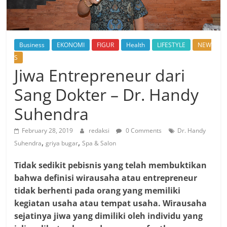
Business
EKONOMI
FIGUR
Health
LIFESTYLE
NEW
S
Jiwa Entrepreneur dari
Sang Dokter – Dr. Handy
Suhendra
February 28, 2019
redaksi
0 Comments
Dr. Handy
,
,
Suhendra
griya bugar
Spa & Salon
Tidak sedikit pebisnis yang telah membuktikan
bahwa definisi wirausaha atau entrepreneur
tidak berhenti pada orang yang memiliki
kegiatan usaha atau tempat usaha. Wirausaha
sejatinya jiwa yang dimiliki oleh individu yang