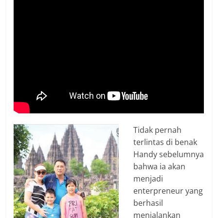
Tidak pernah
terlintas di benak
Handy sebelumnya
bahwa ia akan
menjadi
enterpreneur yang
berhasil
menjalankan