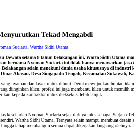
 Menyurutkan Tekad Mengabdi
oman Suciarta
,
Wartha Sidhi Utama
Pulau Dewata selama 8 tahun belakangan ini, Warta Sidhi Utama 
alaman bernama Nyoman Suciarta ini tidak hanya menawarkan jasa
ya. Belakangan selain menekuni dunia usaha khususnya di industr
ar Dinas Abasan, Desa Singapadu Tengah, Kecamatan Sukawati, K
ggal yang nyaman dan layak untuk dihuni. Demi mewujudkan hunian idama
yang diinginkan klien, profesi ini juga membantu klien untuk memilih
erikan kepada kontraktor untuk dieksekusi lebih lanjut.
itas keseharian Nyoman Suciarta sejak dirinya lulus sebagai Sarjana T
 sendiri, Wartha Sidhi Utama. Ternyata selain mampu membuat desain s
, hingga tahap membangun semua dapat dikerjakan langsung olehnya.