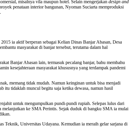
komersial, misalnya vila maupun hotel. Selain mengerjakan
design and
 proyek penataan interior bangunan, Nyoman Suciarta memproduksi
.
un 2015 ia aktif berperan sebagai Kelian Dinas Banjar Abasan, Desa
bantu masyarakat di banjar tersebut, terutama dalam hal
rakat Banjar Abasan lain, termasuk pecalang banjar, bahu membahu
njamin kesejahteraan masyarakat khususnya yang terdampak pandemi
g anak, memang tidak mudah. Namun keinginan untuk bisa menjadi
 itu tidaklah muncul begitu saja ketika dewasa, namun hasil
njahit untuk mengumpulkan pundi-pundi rupiah. Selepas lulus dari
a melanjutkan ke SMA Perintis. Sejak duduk di bangku SMA ia mulai
dikan.
ltas Teknik, Universitas Udayana. Kemudian ia meraih gelar sarjana di