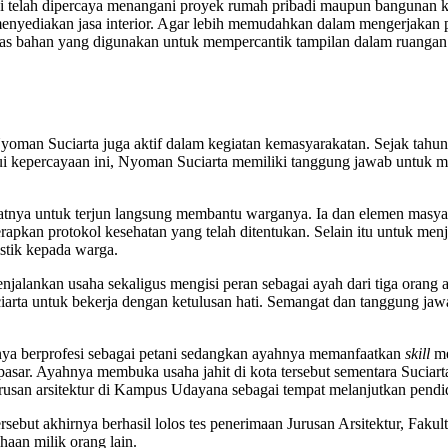
 ini telah dipercaya menangani proyek rumah pribadi maupun bangunan 
menyediakan jasa interior. Agar lebih memudahkan dalam mengerjakan
itas bahan yang digunakan untuk mempercantik tampilan dalam ruangan
r, Nyoman Suciarta juga aktif dalam kegiatan kemasyarakatan. Sejak tah
kepercayaan ini, Nyoman Suciarta memiliki tanggung jawab untuk mem
iatnya untuk terjun langsung membantu warganya. Ia dan elemen masya
apkan protokol kesehatan yang telah ditentukan. Selain itu untuk me
stik kepada warga.
jalankan usaha sekaligus mengisi peran sebagai ayah dari tiga oran
rta untuk bekerja dengan ketulusan hati. Semangat dan tanggung jawab
bunya berprofesi sebagai petani sedangkan ayahnya memanfaatkan
skill
me
sar. Ayahnya membuka usaha jahit di kota tersebut sementara Suciart
jurusan arsitektur di Kampus Udayana sebagai tempat melanjutkan pendi
rsebut akhirnya berhasil lolos tes penerimaan Jurusan Arsitektur, Faku
haan milik orang lain.