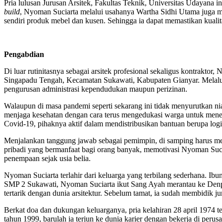
Pria lulusan Jurusan Arsitek, Fakultas Teknik, Universitas Udayana
build
, Nyoman Suciarta melalui usahanya Wartha Sidhi Utama juga 
sendiri produk mebel dan kusen. Sehingga ia dapat memastikan kual
Pengabdian
Di luar rutinitasnya sebagai arsitek profesional sekaligus kontrakto
Singapadu Tengah, Kecamatan Sukawati, Kabupaten Gianyar. Melalui 
pengurusan administrasi kependudukan maupun perizinan.
Walaupun di masa pandemi seperti sekarang ini tidak menyurutkan n
menjaga kesehatan dengan cara terus mengedukasi warga untuk mener
Covid-19, pihaknya aktif dalam mendistribusikan bantuan berupa logi
Menjalankan tanggung jawab sebagai pemimpin, di samping harus men
pribadi yang bermanfaat bagi orang banyak, memotivasi Nyoman Sucia
penempaan sejak usia belia.
Nyoman Suciarta terlahir dari keluarga yang terbilang sederhana. I
SMP 2 Sukawati, Nyoman Suciarta ikut Sang Ayah merantau ke Denpa
tertarik dengan dunia arsitektur. Sebelum tamat, ia sudah membidik 
Berkat doa dan dukungan keluarganya, pria kelahiran 28 april 1974 te
tahun 1999, barulah ia terjun ke dunia karier dengan bekerja di perusa