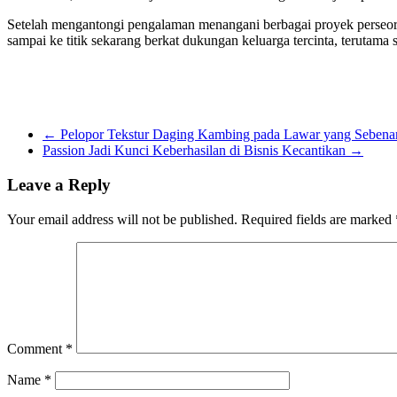
Setelah mengantongi pengalaman menangani berbagai proyek perseor
sampai ke titik sekarang berkat dukungan keluarga tercinta, terutam
←
Pelopor Tekstur Daging Kambing pada Lawar yang Sebena
Passion Jadi Kunci Keberhasilan di Bisnis Kecantikan
→
Leave a Reply
Your email address will not be published.
Required fields are marked
Comment
*
Name
*