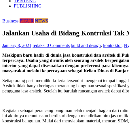
TENTANG
PUBLISHING
Business
FIGUR
NEWS
Jalankan Usaha di Bidang Kontruksi Tak
January 8, 2021
redaksi
0 Comments
build and design
,
kontraktor
,
Ny
Meskipun baru hadir di dunia jasa konstruksi dan arsitek di 
terpercaya. Usaha yang dirintis oleh seorang arsitek berpeng
interior yang dapat disesuaikan dengan preferensi para klienn
masyarakat melalui kepercayaan sebagai Kelian Dinas di Banj
Setiap orang pasti memiliki kriteria tersendiri mengenai tempat tin
Arsitek tidak hanya bertugas merancang bangunan sesuai spesifikasi 
pengguna jasa arsitek. Setelah itu barulah rancangan arsitek dapat dib
Kegiatan sebagai perancang bangunan telah menjadi bagian dari rutin
ini akhirnya memutuskan berdikari dengan mendirikan biro jasa milik
konstruksi bangunan. Mulai dari menyiapkan material, mencari SDM