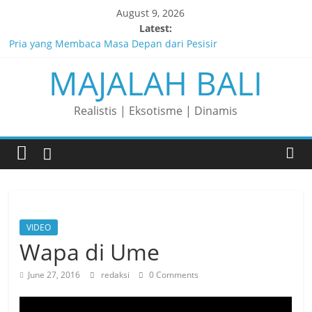
Skip
August 9, 2026
to
Latest:
content
Pria yang Membaca Masa Depan dari Pesisir
MAJALAH BALI
Membaca Peluang, Menaklukkan Tantangan, dan Membangun
Bisnis Peternakan yang Berkelanjutan
Lelaki yang Mengubah Garis Menjadi Masa Depan
Realistis | Eksotisme | Dinamis
Matahari yang Lahir di Pulau Dewata
Perjalanan Panjang di Balik Rasa yang Dicintai Banyak Orang
VIDEO
Wapa di Ume
June 27, 2016
redaksi
0 Comments